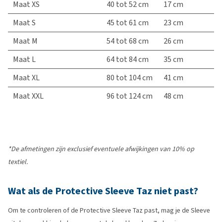
Maat XS
40 tot 52 cm
17 cm
Maat S
45 tot 61 cm
23 cm
Maat M
54 tot 68 cm
26 cm
Maat L
64 tot 84 cm
35 cm
Maat XL
80 tot 104 cm
41 cm
Maat XXL
96 tot 124 cm
48 cm
*De afmetingen zijn exclusief eventuele afwijkingen van 10% op
textiel.
Wat als de Protective Sleeve Taz niet past?
Om te controleren of de Protective Sleeve Taz past, mag je de Sleeve