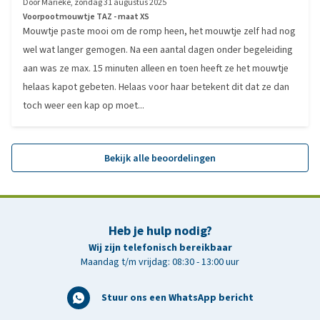
Door
Marieke
,
zondag 31 augustus 2025
Voorpootmouwtje TAZ - maat XS
Mouwtje paste mooi om de romp heen, het mouwtje zelf had nog
wel wat langer gemogen. Na een aantal dagen onder begeleiding
aan was ze max. 15 minuten alleen en toen heeft ze het mouwtje
helaas kapot gebeten. Helaas voor haar betekent dit dat ze dan
toch weer een kap op moet...
Bekijk alle beoordelingen
Heb je hulp nodig?
Wij zijn telefonisch bereikbaar
Maandag t/m vrijdag: 08:30 - 13:00 uur
Stuur ons een WhatsApp bericht