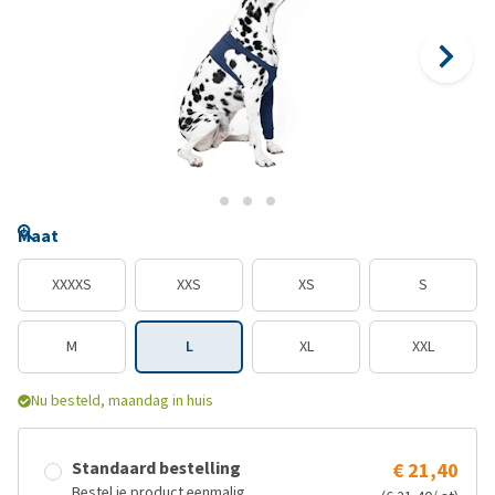
Maat
XXXXS
XXS
XS
S
M
L
XL
XXL
Nu besteld, maandag in huis
Standaard bestelling
€ 21,40
Bestel je product eenmalig