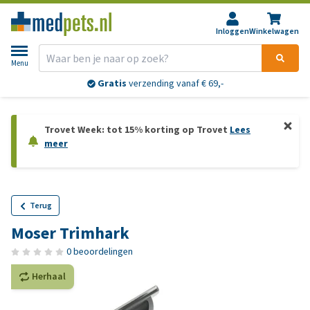
Inloggen
Winkelwagen
Menu
Gratis
verzending vanaf € 69,-
Trovet Week: tot 15% korting op Trovet
Lees
meer
Terug
Moser Trimhark
0 beoordelingen
Herhaal