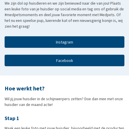
We zijn dol op huisdieren en we zijn benieuwd naar die van jou! Plaats
een leuke foto van je huisdier op social media en tag ons of gebruik de
#medpetsmoments en deel jouw favoriete moment met Medpets. Of
het nu een speelse pup, luierende kat of een nieuwsgierig konijn is, wij
zien het graag!
Instagram
Facebook
Hoe werkt het?
Wil jij jouw huisdier in de schijnwerpers zetten? Doe dan mee met onze
huisdier van de maand actie!
Stap 1
Maak een leuke foto met jouw huisdier, bijvoorbeeld met de producten