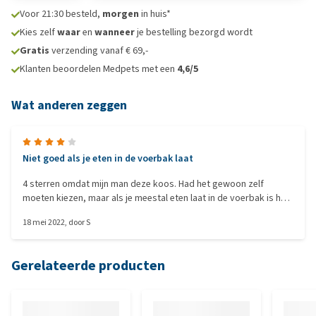
Voor 21:30 besteld,
morgen
in huis*
Kies zelf
waar
en
wanneer
je bestelling bezorgd wordt
Gratis
verzending vanaf € 69,-
Klanten beoordelen Medpets met een
4,6/5
Wat anderen zeggen
Niet goed als je eten in de voerbak laat
4 sterren omdat mijn man deze koos. Had het gewoon zelf
moeten kiezen, maar als je meestal eten laat in de voerbak is het
moeilijker om zo nu en dan vers water erin te doen. Andere
18 mei 2022
, door
S
probleem is ook dat als je het oppakt het water er makkelijk uit
klotst.
Gerelateerde producten