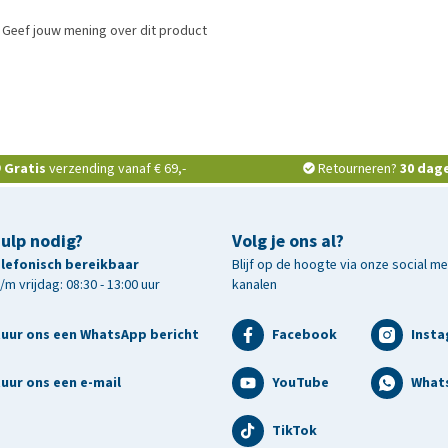
 Geef jouw mening over dit product
Gratis
verzending vanaf € 69,-
Retourneren?
30 dag
hulp nodig?
Volg je ons al?
telefonisch bereikbaar
Blijf op de hoogte via onze social m
m vrijdag: 08:30 - 13:00 uur
kanalen
tuur ons een WhatsApp bericht
Facebook
Inst
uur ons een e-mail
YouTube
What
TikTok