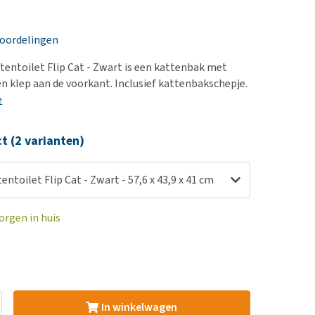
erproblemen
nd te zwaar wordt?
derdom en dementie
lp! Mijn hond plast in
eoordelingen
is. Wat nu?
ergewicht en conditie
kijk alles
entoilet Flip Cat - Zwart is een kattenbak met
ieren, pezen en botten
n klep aan de voorkant. Inclusief kattenbakschepje.
uchtbaarheid
e
kijk alles
ct (2 varianten)
ntoilet Flip Cat - Zwart - 57,6 x 43,9 x 41 cm
orgen in huis
In winkelwagen