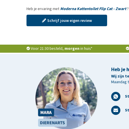
Heb je ervaring met
Moderna Kattentoilet Flip Cat - Zwart
?
Schrijf jouw eigen review
Voor 21:30 besteld,
morgen
in huis*
Heb je 
Wij zijn 
Maandag t/
S
St