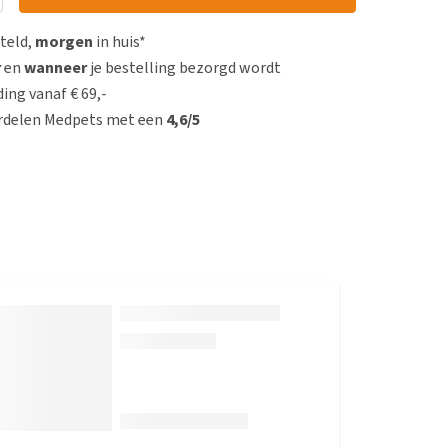
steld,
morgen
in huis*
r
en
wanneer
je bestelling bezorgd wordt
ing vanaf € 69,-
rdelen Medpets met een
4,6/5