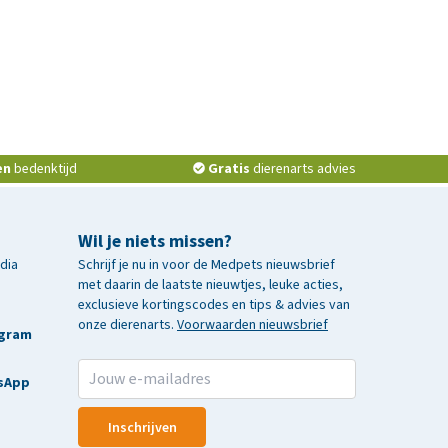
en
bedenktijd
Gratis
dierenarts advies
Wil je niets missen?
edia
Schrijf je nu in voor de Medpets nieuwsbrief
met daarin de laatste nieuwtjes, leuke acties,
exclusieve kortingscodes en tips & advies van
onze dierenarts.
Voorwaarden nieuwsbrief
agram
sApp
Inschrijven