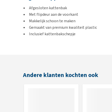
Afgesloten kattenbak
Met flipdeur aan de voorkant
Makkelijk schoon te maken
Gemaakt van premium kwaliteit plastic
Inclusief kattenbakschepje
Kleur
Zwart met wit
Andere klanten kochten ook
Afmeting
37 x 39 x 50 cm (hxbxd)
41 x 43,9 x 57,6 cm (hxbxd)