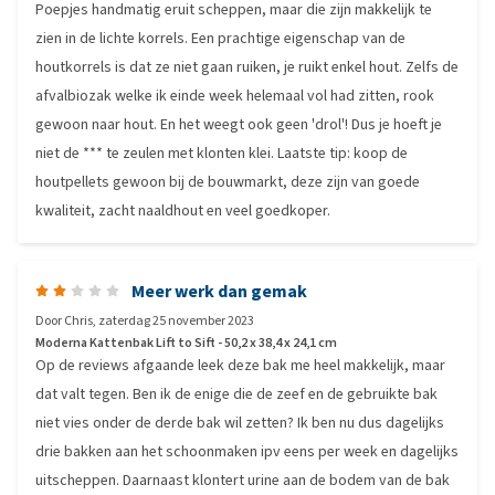
Poepjes handmatig eruit scheppen, maar die zijn makkelijk te
zien in de lichte korrels. Een prachtige eigenschap van de
houtkorrels is dat ze niet gaan ruiken, je ruikt enkel hout. Zelfs de
afvalbiozak welke ik einde week helemaal vol had zitten, rook
gewoon naar hout. En het weegt ook geen 'drol'! Dus je hoeft je
niet de *** te zeulen met klonten klei. Laatste tip: koop de
houtpellets gewoon bij de bouwmarkt, deze zijn van goede
kwaliteit, zacht naaldhout en veel goedkoper.
Meer werk dan gemak
Door
Chris
,
zaterdag 25 november 2023
Moderna Kattenbak Lift to Sift - 50,2 x 38,4 x 24,1 cm
Op de reviews afgaande leek deze bak me heel makkelijk, maar
dat valt tegen. Ben ik de enige die de zeef en de gebruikte bak
niet vies onder de derde bak wil zetten? Ik ben nu dus dagelijks
drie bakken aan het schoonmaken ipv eens per week en dagelijks
uitscheppen. Daarnaast klontert urine aan de bodem van de bak