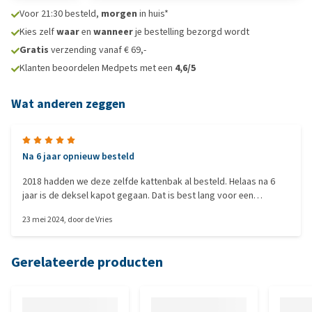
Voor 21:30 besteld,
morgen
in huis*
Kies zelf
waar
en
wanneer
je bestelling bezorgd wordt
Gratis
verzending vanaf € 69,-
Klanten beoordelen Medpets met een
4,6/5
Wat anderen zeggen
Na 6 jaar opnieuw besteld
2018 hadden we deze zelfde kattenbak al besteld. Helaas na 6
jaar is de deksel kapot gegaan. Dat is best lang voor een
kattenbak. Na een aantal andere geprobeerd te hebben toch
23 mei 2024
, door
de Vries
weer op de Moderna Concept uit gekomen. Deze kattenbak
vinden we toch het fijnst en kan goed ergens in een hoek weg
gestopt worden. Waarbij je bij andere meer ruimte nodig hebt.
Gerelateerde producten
Het scheppen via de bovenkant maakt het een hele fijne
werkbare kattenbak. Ruim ook voor de kat.