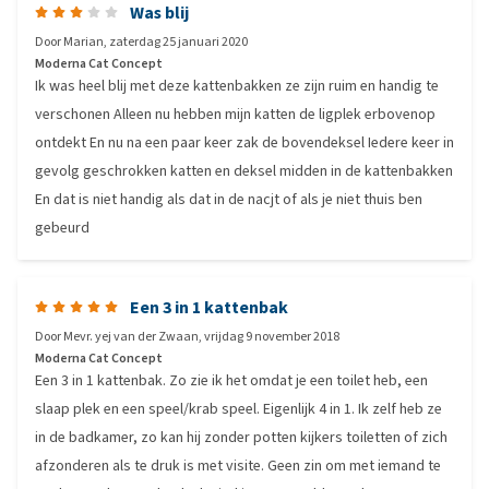
Was blij
Door
Marian
,
zaterdag 25 januari 2020
Moderna Cat Concept
Ik was heel blij met deze kattenbakken ze zijn ruim en handig te
verschonen Alleen nu hebben mijn katten de ligplek erbovenop
ontdekt En nu na een paar keer zak de bovendeksel Iedere keer in
gevolg geschrokken katten en deksel midden in de kattenbakken
En dat is niet handig als dat in de nacjt of als je niet thuis ben
gebeurd
Een 3 in 1 kattenbak
Door
Mevr. yej van der Zwaan
,
vrijdag 9 november 2018
Moderna Cat Concept
Een 3 in 1 kattenbak. Zo zie ik het omdat je een toilet heb, een
slaap plek en een speel/krab speel. Eigenlijk 4 in 1. Ik zelf heb ze
in de badkamer, zo kan hij zonder potten kijkers toiletten of zich
afzonderen als te druk is met visite. Geen zin om met iemand te