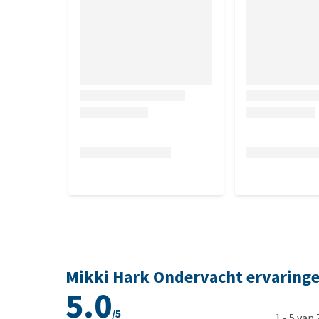
Mikki Hark Ondervacht ervaring
5.0
/5
1
-
5
van