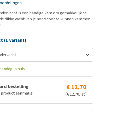
erproblemen
nd te zwaar wordt?
eoordelingen
derdom en dementie
lp! Mijn hond plast in
ndervacht is een handige kam om gemakkelijk de
is. Wat nu?
ergewicht en conditie
de dikke vacht van je hond door te kunnen kammen.
kijk alles
e
ieren, pezen en botten
uchtbaarheid
ct (1 variant)
kijk alles
ndervacht
aandag in huis
€ 12,70
rd bestelling
e product eenmalig
(€ 12,70/ st)