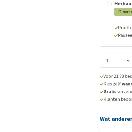
Herhaal
Herh
Profite
Pauzee
Voor 21:30 be
Kies zelf
waa
Gratis
verzend
Klanten beoo
Wat andere