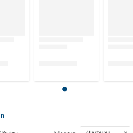
en
7
Reviews
Filteren op: