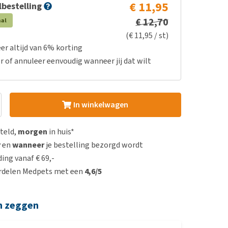
€ 11,95
bestelling
€ 12,70
aal
(€ 11,95 / st)
er altijd van 6% korting
r of annuleer eenvoudig wanneer jij dat wilt
In winkelwagen
steld,
morgen
in huis*
r
en
wanneer
je bestelling bezorgd wordt
ing vanaf € 69,-
rdelen Medpets met een
4,6/5
n zeggen