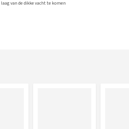
 laag van de dikke vacht te komen
s zodra je begint met de verzorging, beloon hem/haar
oefen niet meer druk uit dan je normaal zal doen bij het
erlaagklitten los te maken en los of dood haar te
 een mooi eindresultaat.