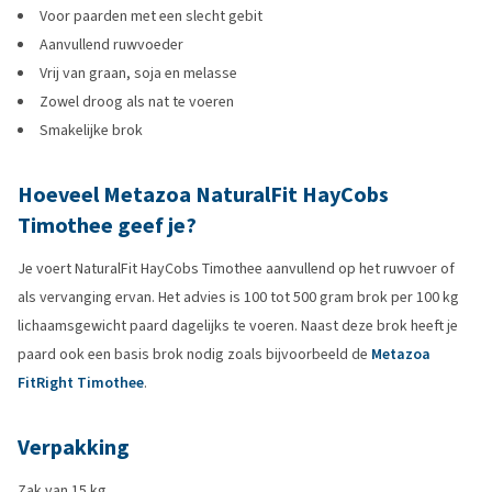
Voor paarden met een slecht gebit
Aanvullend ruwvoeder
Vrij van graan, soja en melasse
Zowel droog als nat te voeren
Smakelijke brok
Hoeveel Metazoa NaturalFit HayCobs
Timothee geef je?
Je voert NaturalFit HayCobs Timothee aanvullend op het ruwvoer of
als vervanging ervan. Het advies is 100 tot 500 gram brok per 100 kg
lichaamsgewicht paard dagelijks te voeren. Naast deze brok heeft je
paard ook een basis brok nodig zoals bijvoorbeeld de
Metazoa
FitRight Timothee
.
Verpakking
Zak van 15 kg