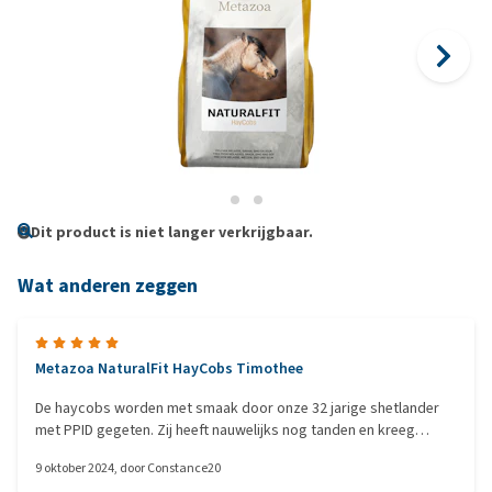
Dit product is niet langer verkrijgbaar.
Wat anderen zeggen
Metazoa NaturalFit HayCobs Timothee
De haycobs worden met smaak door onze 32 jarige shetlander
met PPID gegeten. Zij heeft nauwelijks nog tanden en kreeg
daardoor te weinig binnen. Met de haycobs is ze weer een stuk
9 oktober 2024
, door
Constance20
vrolijker en actiever geworden. De haycobs worden nat gevoerd.