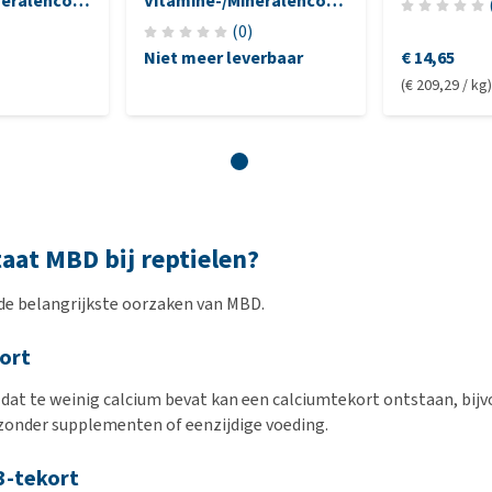
neralencomplex
Vitamine-/Mineralencomplex
- Herbivoren
(
0
)
Niet meer leverbaar
€ 14,65
(€ 209,29 / kg)
aat MBD bij reptielen?
de belangrijkste oorzaken van MBD.
ort
 dat te weinig calcium bevat kan een calciumtekort ontstaan, bijv
zonder supplementen of eenzijdige voeding.
3-tekort