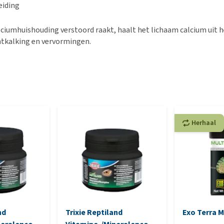
eiding
ciumhuishouding verstoord raakt, haalt het lichaam calcium uit h
ntkalking en vervormingen.
Herhaal
nd
Trixie Reptiland
Exo Terra M