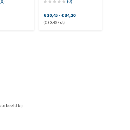
(
0
)
(
0
)
€ 30,45
-
€ 34,20
€ 30,15
-
(€ 30,45 / st)
(€ 30,15 / s
oorbeeld bij