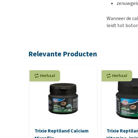
zenuwgel
Wanneer de cal
leidt tot boto
Relevante Producten
Herhaal
Herhaal
Trixie Reptiland Calcium
Trixie Reptila