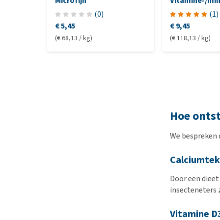
Microfijn
Vitamine-/mi
- Carnivoren
(
0
)
(
1
)
€ 5,45
€ 9,45
(€ 68,13 / kg)
(€ 118,13 / kg)
Hoe ontst
We bespreken 
Calciumtek
Door een dieet
insecteneters 
Vitamine D