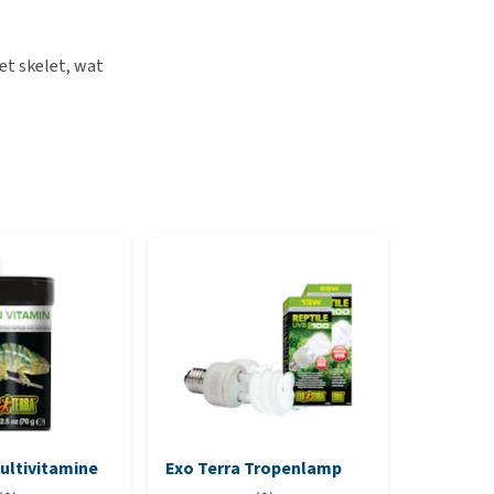
et skelet, wat
ultivitamine
Exo Terra Tropenlamp
Exo Terr