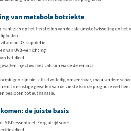
ing van metabole botziekte
 richt zich op het herstellen van de calciumstofwisseling en het 
digheden:
 vitamine D3-suppletie
en van UVB-verlichting
an het dieet
gevallen injecties met calcium via de dierenarts
vormingen zijn niet altijd volledig omkeerbaar, maar verdere scha
en. In ernstige gevallen van de ziekte kan de prognose wel heel s
en besloten tot euthanasie.
omen: de juiste basis
j MBD essentieel. Zorg altijd voor:
ecifiek dieet