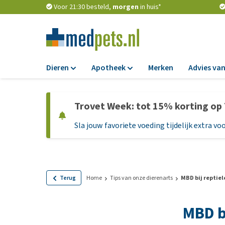
Voor 21:30 besteld,
morgen
in huis*
Dieren
Apotheek
Merken
Advies van
Voer
Apotheek
Trovet Week: tot 15% korting op
Hondenbrokken
Vlooien en teken
Sla jouw favoriete voeding tijdelijk extra voo
Natvoer
Ontworming
Dieetvoer
Medicijnen en
supplementen
Standaardvoer
Probiotica en we
Graanvrij honden
Terug
Home
Tips van onze dierenarts
MBD bij reptiel
Vitamines en min
Puppyvoer en sna
MBD bi
Medische benodi
Glutenvrij honden