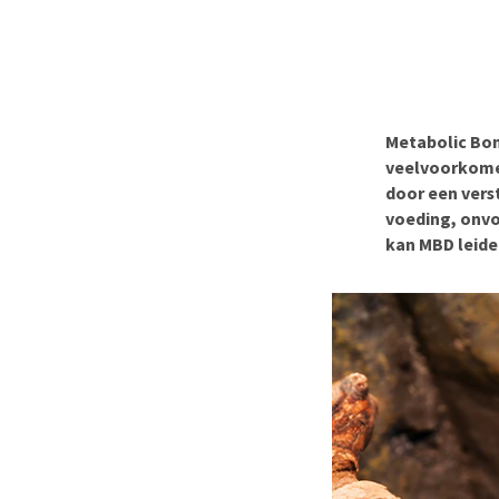
BARF
Hypoallergeen vo
Puppy apotheek
Biologisch honde
Vuurwerkangst
Vegan hondenvoe
Bekijk alles
Snacks
Metabolic Bon
Bekijk alles
veelvoorkomen
door een vers
voeding, onvo
kan MBD leide