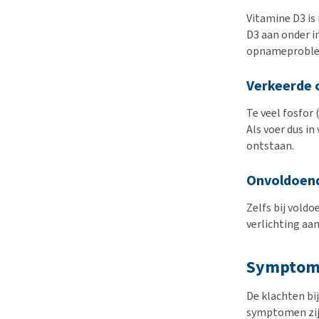
Vitamine D3 is
D3 aan onder i
opnameprobl
Verkeerde 
Te veel fosfor
Als voer dus in
ontstaan.
Onvoldoend
Zelfs bij vold
verlichting aa
Symptom
De klachten bi
symptomen zij