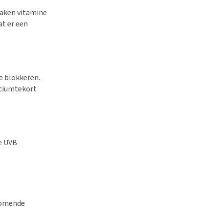
maken vitamine
t er een
e blokkeren.
alciumtekort
e UVB-
rkomende