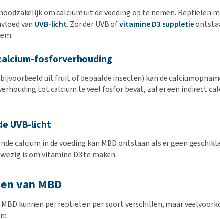
 noodzakelijk om calcium uit de voeding op te nemen. Reptielen 
nvloed van
UVB-licht
. Zonder UVB of
vitamine D3 suppletie
ontstaa
eem.
calcium-fosforverhouding
 (bijvoorbeeld uit fruit of bepaalde insecten) kan de calciumopnam
 verhouding tot calcium te veel fosfor bevat, zal er een indirect c
e UVB-licht
oende calcium in de voeding kan MBD ontstaan als er geen geschikt
nwezig is om vitamine D3 te maken.
en van MBD
j MBD kunnen per reptiel en per soort verschillen, maar veelvoo
n: