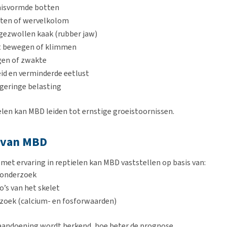
misvormde botten
en of wervelkolom
 gezwollen kaak (rubber jaw)
 bewegen of klimmen
ngen of zwakte
id en verminderde eetlust
 geringe belasting
ielen kan MBD leiden tot ernstige groeistoornissen.
 van MBD
 met ervaring in reptielen kan MBD vaststellen op basis van:
 onderzoek
’s van het skelet
zoek (calcium- en fosforwaarden)
aandoening wordt herkend, hoe beter de prognose.