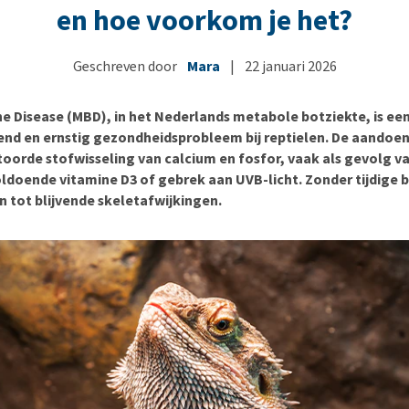
Bench
Nierproblemen
BARF
Ni
ho
er
en hoe voorkom je het?
Voer- en drinkbakken
Ouderdom en dementie
Puppy apotheek
Ou
He
nvoer
hu
Op reis en onderweg
Overgewicht en conditie
Vuurwerkangst
Ov
Geschreven door
Mara
|
22 januari 2026
r
Be
Bekijk alles
Bekijk alles
Puppy benodigdheden
Sp
e Disease (MBD), in het Nederlands metabole botziekte, is ee
Bekijk alles
Vr
d en ernstig gezondheidsprobleem bij reptielen. De aandoen
Be
toorde stofwisseling van calcium en fosfor, vaak als gevolg v
ldoende vitamine D3 of gebrek aan UVB-licht. Zonder tijdige 
n tot blijvende skeletafwijkingen.