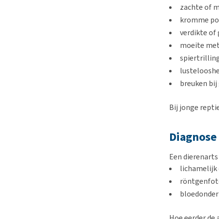
zachte of 
kromme pot
verdikte of
moeite met
spiertrilli
lustelooshe
breuken bij
Bij jonge rept
Diagnose
Een dierenarts
lichamelijk
röntgenfoto
bloedonder
Hoe eerder de 