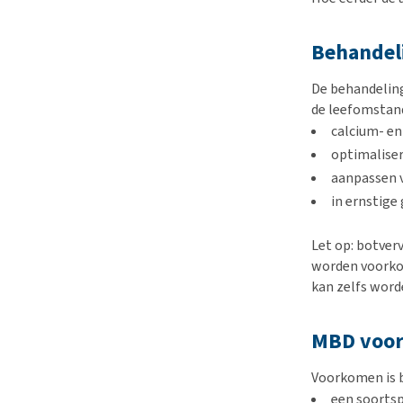
Behandel
De behandeling
de leefomstan
calcium- en
optimaliser
aanpassen v
in ernstige 
Let op: botver
worden voorkom
kan zelfs word
MBD voork
Voorkomen is bi
een soortsp