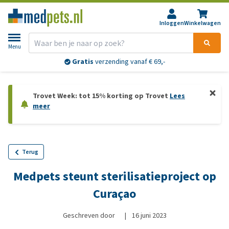
Inloggen
Winkelwagen
Menu
Gratis
verzending vanaf € 69,-
Trovet Week: tot 15% korting op Trovet
Lees
meer
Terug
Medpets steunt sterilisatieproject op
Curaçao
Geschreven door
|
16 juni 2023