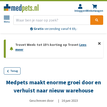
Inloggen
Winkelwagen
Menu
Gratis
verzending vanaf € 69,-
Trovet Week: tot 15% korting op Trovet
Lees
meer
Terug
Medpets maakt enorme groei door en
verhuist naar nieuw warehouse
Geschreven door
|
16 juni 2023