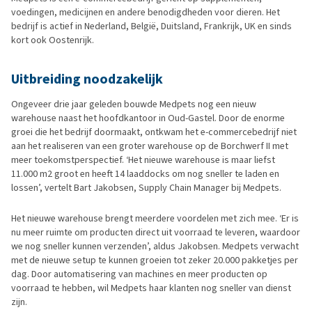
voedingen, medicijnen en andere benodigdheden voor dieren. Het
bedrijf is actief in Nederland, België, Duitsland, Frankrijk, UK en sinds
kort ook Oostenrijk.
Uitbreiding noodzakelijk
Ongeveer drie jaar geleden bouwde Medpets nog een nieuw
warehouse naast het hoofdkantoor in Oud-Gastel. Door de enorme
groei die het bedrijf doormaakt, ontkwam het e-commercebedrijf niet
aan het realiseren van een groter warehouse op de Borchwerf II met
meer toekomstperspectief. ‘Het nieuwe warehouse is maar liefst
11.000 m2 groot en heeft 14 laaddocks om nog sneller te laden en
lossen’, vertelt Bart Jakobsen, Supply Chain Manager bij Medpets.
Het nieuwe warehouse brengt meerdere voordelen met zich mee. ‘Er is
nu meer ruimte om producten direct uit voorraad te leveren, waardoor
we nog sneller kunnen verzenden’, aldus Jakobsen. Medpets verwacht
met de nieuwe setup te kunnen groeien tot zeker 20.000 pakketjes per
dag. Door automatisering van machines en meer producten op
voorraad te hebben, wil Medpets haar klanten nog sneller van dienst
zijn.