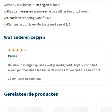
Voor 21:30 besteld,
morgen
in huis*
Kies zelf
waar
en
wanneer
je bestelling bezorgd wordt
Gratis
verzending vanaf € 69,-
Klanten beoordelen Medpets met een
4,6/5
Wat anderen zeggen
Prima
De inhoud is eigenlijk alles wat je nodig hebt. Top! Ik vond het
alleen jammer dat alles los in de doos zat, en niet als een soort
kitten pakketje is verstuurd. Dat zou het meer compleet lijken en
25 april 2020
, door
Bettina
meer duidelijkheid geven. En een gebruiksaanwijzing van de
wormtablet miste ik.
Gerelateerde producten