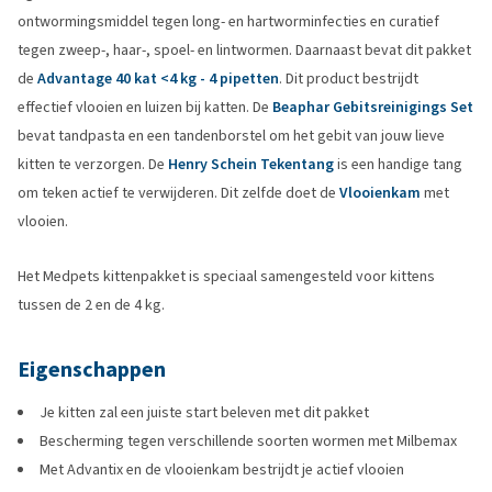
ontwormingsmiddel tegen long- en hartworminfecties en curatief
tegen zweep-, haar-, spoel- en lintwormen. Daarnaast bevat dit pakket
de
Advantage 40 kat <4 kg - 4 pipetten
. Dit product bestrijdt
effectief vlooien en luizen bij katten. De
Beaphar Gebitsreinigings Set
bevat tandpasta en een tandenborstel om het gebit van jouw lieve
kitten te verzorgen. De
Henry Schein Tekentang
is een handige tang
om teken actief te verwijderen. Dit zelfde doet de
Vlooienkam
met
vlooien.
Het Medpets kittenpakket is speciaal samengesteld voor kittens
tussen de 2 en de 4 kg.
Eigenschappen
Je kitten zal een juiste start beleven met dit pakket
Bescherming tegen verschillende soorten wormen met Milbemax
Met Advantix en de vlooienkam bestrijdt je actief vlooien