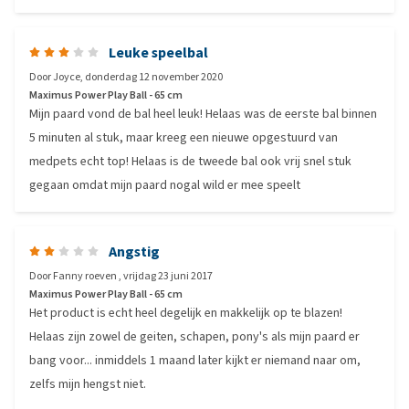
Leuke speelbal
Door
Joyce
,
donderdag 12 november 2020
Maximus Power Play Ball - 65 cm
Mijn paard vond de bal heel leuk! Helaas was de eerste bal binnen
5 minuten al stuk, maar kreeg een nieuwe opgestuurd van
medpets echt top! Helaas is de tweede bal ook vrij snel stuk
gegaan omdat mijn paard nogal wild er mee speelt
Angstig
Door
Fanny roeven
,
vrijdag 23 juni 2017
Maximus Power Play Ball - 65 cm
Het product is echt heel degelijk en makkelijk op te blazen!
Helaas zijn zowel de geiten, schapen, pony's als mijn paard er
bang voor... inmiddels 1 maand later kijkt er niemand naar om,
zelfs mijn hengst niet.