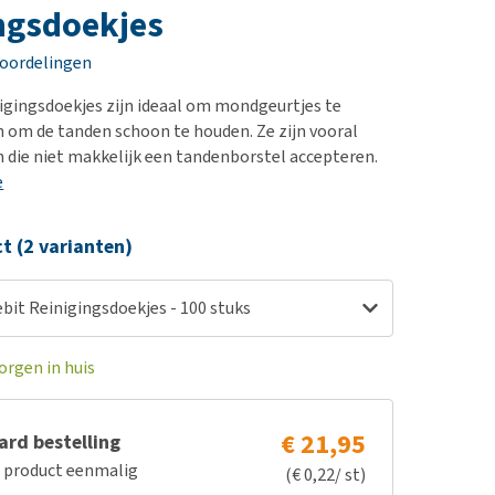
erproblemen
nd te zwaar wordt?
ngsdoekjes
derdom en dementie
lp! Mijn hond plast in
eoordelingen
is. Wat nu?
ergewicht en conditie
kijk alles
igingsdoekjes zijn ideaal om mondgeurtjes te
ieren, pezen en botten
n om de tanden schoon te houden. Ze zijn vooral
uchtbaarheid
en die niet makkelijk een tandenborstel accepteren.
e
kijk alles
ct (2 varianten)
bit Reinigingsdoekjes - 100 stuks
orgen in huis
€ 21,95
rd bestelling
e product eenmalig
(€ 0,22/ st)