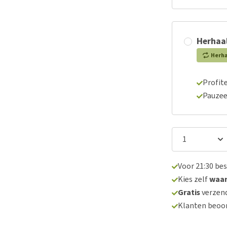
Herhaal
Herh
Profite
Pauzee
Voor 21:30 be
Kies zelf
waa
Gratis
verzend
Klanten beoo