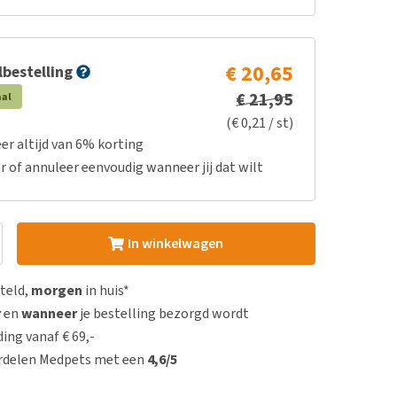
€ 20,65
bestelling
€ 21,95
aal
(€ 0,21 / st)
er altijd van 6% korting
r of annuleer eenvoudig wanneer jij dat wilt
In winkelwagen
steld,
morgen
in huis*
r
en
wanneer
je bestelling bezorgd wordt
ing vanaf € 69,-
rdelen Medpets met een
4,6/5