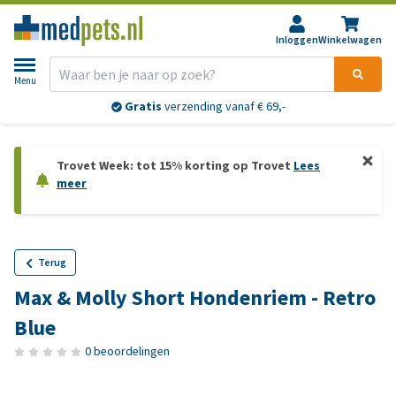
Inloggen
Winkelwagen
Menu
Gratis
verzending vanaf € 69,-
Trovet Week: tot 15% korting op Trovet
Lees
meer
Terug
Max & Molly Short Hondenriem - Retro
Blue
0 beoordelingen