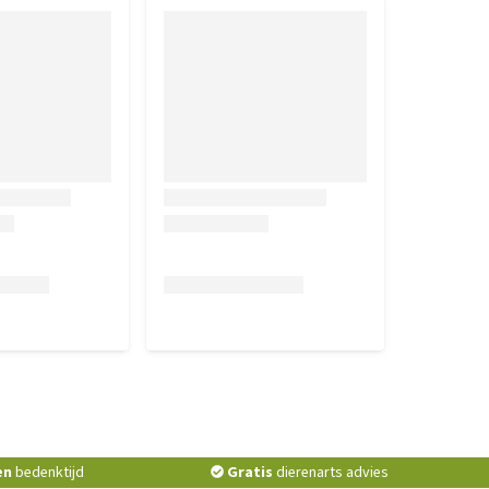
en
bedenktijd
Gratis
dierenarts advies