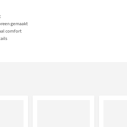
t
opreen gemaakt
aal comfort
ails
alsband - Leopard Pink
of het
Max & Molly H-Hondenharnas
 hond!
denriem - Leopard Pink