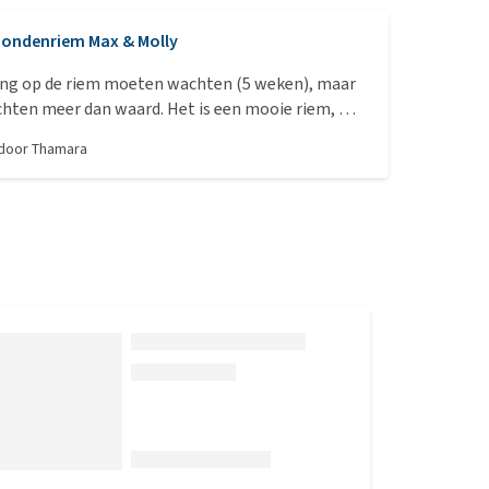
ondenriem Max & Molly
ng op de riem moeten wachten (5 weken), maar
chten meer dan waard. Het is een mooie riem, met
en en qua lengte ook goed.
 door
Thamara