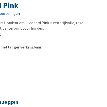
erproblemen
nd te zwaar wordt?
 Pink
derdom en dementie
lp! Mijn hond plast in
eoordelingen
is. Wat nu?
ergewicht en conditie
kijk alles
rt Hondenriem - Leopard Pink is een stijlvolle, roze
ieren, pezen en botten
 panterprint voor honden.
uchtbaarheid
e
kijk alles
 niet langer verkrijgbaar.
n zeggen