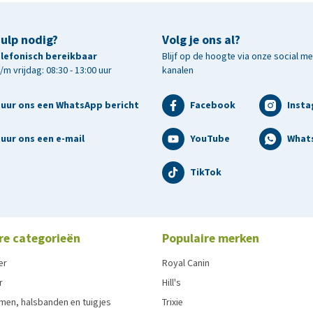
hulp nodig?
Volg je ons al?
telefonisch bereikbaar
Blijf op de hoogte via onze social m
m vrijdag: 08:30 - 13:00 uur
kanalen
tuur ons een WhatsApp bericht
Facebook
Inst
uur ons een e-mail
YouTube
What
TikTok
re categorieën
Populaire merken
er
Royal Canin
r
Hill's
men, halsbanden en tuigjes
Trixie