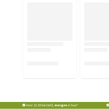
Voor 21:30 besteld,
morgen
in huis*