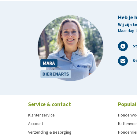
Heb je 
Wij zijn 
Maandag t/
S
St
Service & contact
Populai
Klantenservice
Hondenvo
Account
Kattenvoe
Verzending & Bezorging
Hondenrie