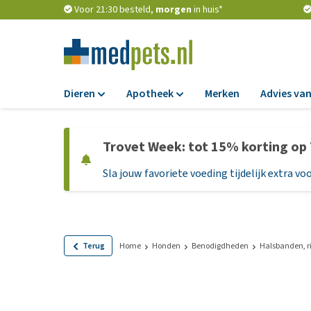
Voor 21:30 besteld,
morgen
in huis*
Dieren
Apotheek
Merken
Advies van
Voer
Apotheek
Trovet Week: tot 15% korting op
Hondenbrokken
Vlooien en teken
Sla jouw favoriete voeding tijdelijk extra voo
Natvoer
Ontworming
Dieetvoer
Medicijnen en
supplementen
Standaardvoer
Probiotica en we
Graanvrij honden
Terug
Home
Honden
Benodigdheden
Halsbanden, r
Vitamines en min
Puppyvoer en sna
Medische benodi
Glutenvrij honden