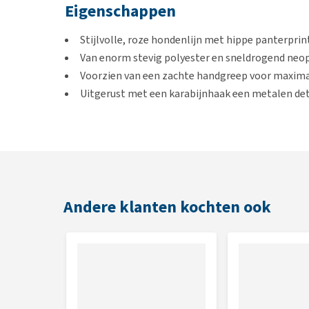
Eigenschappen
Stijlvolle, roze hondenlijn met hippe panterprin
Van enorm stevig polyester en sneldrogend ne
Voorzien van een zachte handgreep voor maxim
Uitgerust met een karabijnhaak een metalen det
Bekijk ook de bijbehorende
Max & Molly Smart ID H
- Leopard Pink
voor een complete uitrusting voor je
Kleur
Andere klanten kochten ook
Roze met panterprint
Maat
Afmetingen
Max & Molly Short Hon