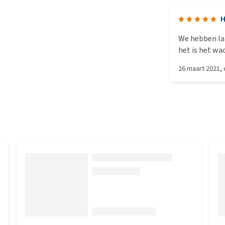
H
We hebben la
het is het wa
heldere kleur
26 maart 2021
,