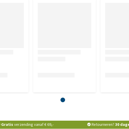
Gratis
verzending vanaf € 69,-
Retourneren?
30 dag