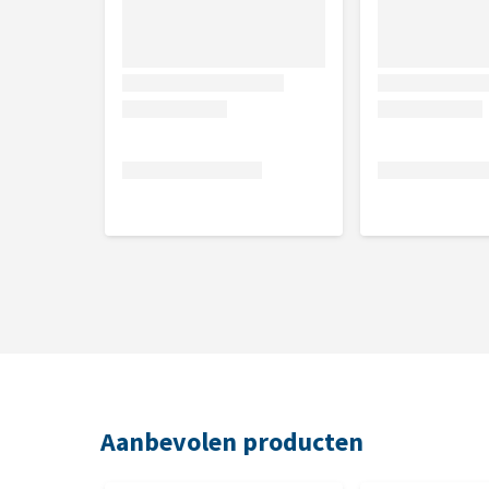
Maat
Afmetingen
XS
1 x 120 cm
S
1,5 x 120 cm
M
2 x 120 cm
L
2,5 x 120 cm
Aanbevolen producten