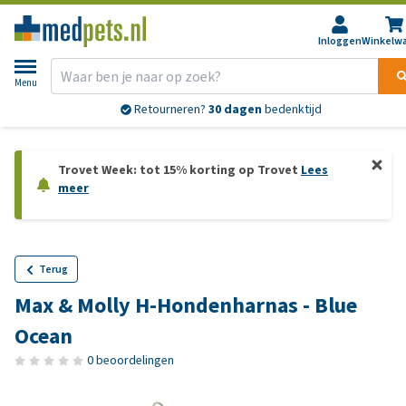
Inloggen
Winkelw
Menu
Retourneren?
30 dagen
bedenktijd
Trovet Week: tot 15% korting op Trovet
Lees
meer
Terug
Max & Molly H-Hondenharnas - Blue
Ocean
0 beoordelingen