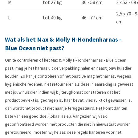
M
tot 27 kg
36 - 58 cm
2 x 53 - 69
2,5 x 70 - 
L
tot 40 kg
46 - 77 cm
cm
Wat als het Max & Molly H-Hondenharnas -
Blue Ocean niet past?
Om te controleren of het Max & Molly H-Hondenharnas - Blue Ocean
past, mag je het harnas uit de verpakking halen en naast jouw huisdier
houden. Zo kan je controleren of het past. Je mag het harnas, wegens
hygiënische redenen, niet retourneren als deze in aanraking is geweest
met jouw huisdier. Indien wij bij terugkomst constateren dat het
product bevlekt is, gedragen is, haar bevat, vies ruikt of gewassen is,
dan wordt het product niet naar je teruggestuurd. Het komt dan ten
bate van een goed doel (lokaal asiel). Aangezien wij vaak
geconfronteerd worden met producten die niet in nieuwstaat worden
geretourneerd, moeten wij helaas deze regels hanteren voor het