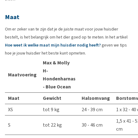
Maat
Om er zeker van te zijn dat je de juiste maat voor jouw huisdier
bestelt, is het belangrijk om het dier goed op te meten. In het artikel
Hoe weet ik welke maat mijn huisdier nodig heeft?
geven we tips
hoe je jouw huisdier het beste kunt opmeten.
Max & Molly
H-
Maatvoering
Hondenharnas
- Blue Ocean
Maat
Gewicht
Halsomvang
Borstom
XS
tot 9 kg
24 - 39 cm
1 x 32 - 40
1,5 x 41 - 
S
tot 22 kg
30 - 46 cm
cm