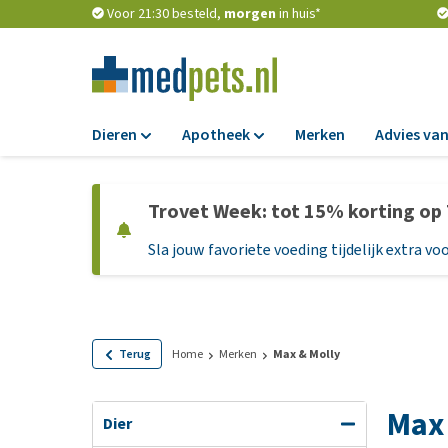
Voor 21:30 besteld,
morgen
in huis*
Dieren
Apotheek
Merken
Advies van
Voer
Apotheek
Trovet Week: tot 15% korting op
Hondenbrokken
Vlooien en teken
Sla jouw favoriete voeding tijdelijk extra voo
Natvoer
Ontworming
Dieetvoer
Medicijnen en
supplementen
Standaardvoer
Probiotica en we
Graanvrij honden
Terug
Home
Merken
Max & Molly
Vitamines en min
Puppyvoer en sna
Max
Medische benodi
Glutenvrij honden
Dier