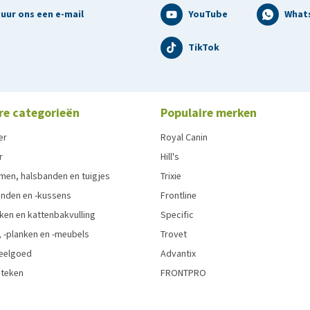
uur ons een e-mail
YouTube
What
TikTok
re categorieën
Populaire merken
er
Royal Canin
r
Hill's
men, halsbanden en tuigjes
Trixie
den en -kussens
Frontline
ken en kattenbakvulling
Specific
 -planken en -meubels
Trovet
eelgoed
Advantix
 teken
FRONTPRO