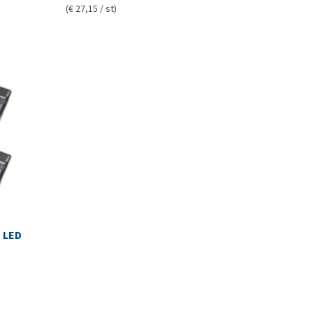
(€ 27,15 / st)
a LED