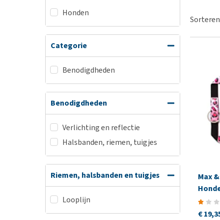
BARF
Hypoallergeen vo
Honden
Puppy apotheek
Sorteren
Biologisch honde
Vuurwerkangst
Vegan hondenvoe
Categorie
Bekijk alles
Snacks
Bekijk alles
Benodigdheden
Benodigdheden
Verlichting en reflectie
Halsbanden, riemen, tuigjes
Riemen, halsbanden en tuigjes
Max &
Honde
Looplijn
€ 19,3