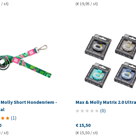
 / st)
(€ 19,95 / st)
 Molly Short Hondenriem -
Max & Molly Matrix 2.0 Ultr
al
(
0
)
(
1
)
0
€ 15,50
 / st)
(€ 15,50 / st)