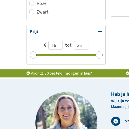
Roze
Zwart
Prijs
€
tot
Voor 21:30 besteld,
morgen
in huis*
Heb je 
Wij zijn 
Maandag t/
S