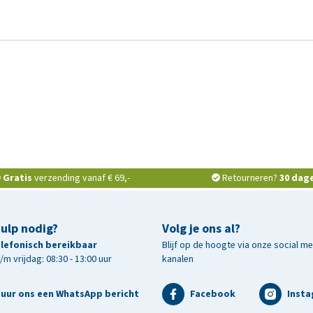
Gratis
verzending vanaf € 69,-
Retourneren?
30 dag
hulp nodig?
Volg je ons al?
telefonisch bereikbaar
Blijf op de hoogte via onze social m
m vrijdag: 08:30 - 13:00 uur
kanalen
tuur ons een WhatsApp bericht
Facebook
Inst