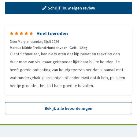
Schrijf jouw eigen review
Heel tevreden
Door
Mary
,
maandag 6 juli 2026
Markus Mühle Freiland Hondenvoer - Geit - 12 kg
Giant Schnauzer, kan niets eten dat kip bevat en raakt op den
duur moe van vis, maar geitenvoer lijkt haar blij te houden. Ze
heeft goede ontlasting van koudgeperst voer dat ik aanvul met
wat rundergehakt/sardientjes of ander eiwit dat ik heb, plus een
beetje groente... het lijkt haar goed te bevallen.
Bekijk alle beoordelingen