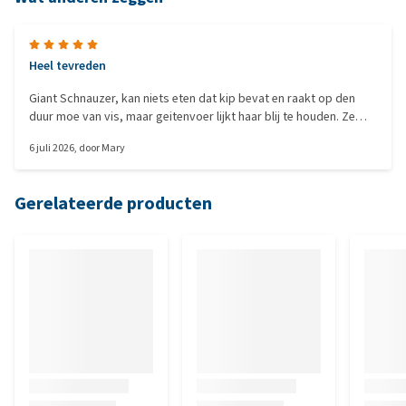
Heel tevreden
Giant Schnauzer, kan niets eten dat kip bevat en raakt op den
duur moe van vis, maar geitenvoer lijkt haar blij te houden. Ze
heeft goede ontlasting van koudgeperst voer dat ik aanvul met
6 juli 2026
, door
Mary
wat rundergehakt/sardientjes of ander eiwit dat ik heb, plus een
beetje groente... het lijkt haar goed te bevallen.
Gerelateerde producten