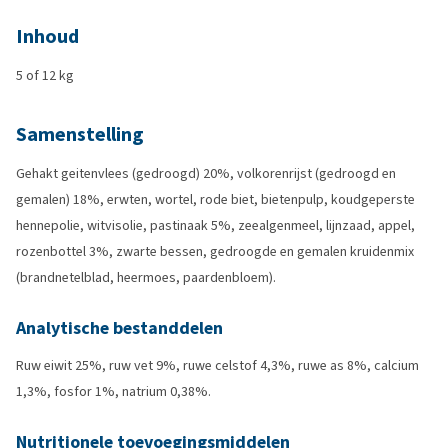
Inhoud
5 of 12 kg
Samenstelling
Gehakt geitenvlees (gedroogd) 20%, volkorenrijst (gedroogd en
gemalen) 18%, erwten, wortel, rode biet, bietenpulp, koudgeperste
hennepolie, witvisolie, pastinaak 5%, zeealgenmeel, lijnzaad, appel,
rozenbottel 3%, zwarte bessen, gedroogde en gemalen kruidenmix
(brandnetelblad, heermoes, paardenbloem).
Analytische bestanddelen
Ruw eiwit 25%, ruw vet 9%, ruwe celstof 4,3%, ruwe as 8%, calcium
1,3%, fosfor 1%, natrium 0,38%.
Nutritionele toevoegingsmiddelen