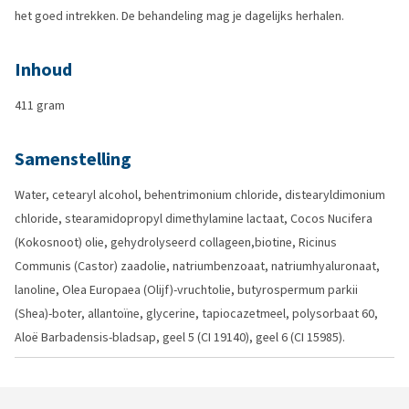
het goed intrekken. De behandeling mag je dagelijks herhalen.
Inhoud
411 gram
Samenstelling
Water, cetearyl alcohol, behentrimonium chloride, distearyldimonium
chloride, stearamidopropyl dimethylamine lactaat, Cocos Nucifera
(Kokosnoot) olie, gehydrolyseerd collageen,biotine, Ricinus
Communis (Castor) zaadolie, natriumbenzoaat, natriumhyaluronaat,
lanoline, Olea Europaea (Olijf)-vruchtolie, butyrospermum parkii
(Shea)-boter, allantoïne, glycerine, tapiocazetmeel, polysorbaat 60,
Aloë Barbadensis-bladsap, geel 5 (CI 19140), geel 6 (CI 15985).