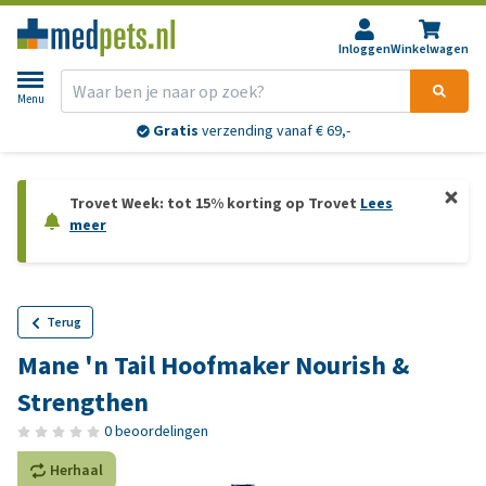
Inloggen
Winkelwagen
Menu
Gratis
verzending vanaf € 69,-
Trovet Week: tot 15% korting op Trovet
Lees
meer
Terug
Mane 'n Tail Hoofmaker Nourish &
Strengthen
0 beoordelingen
Herhaal