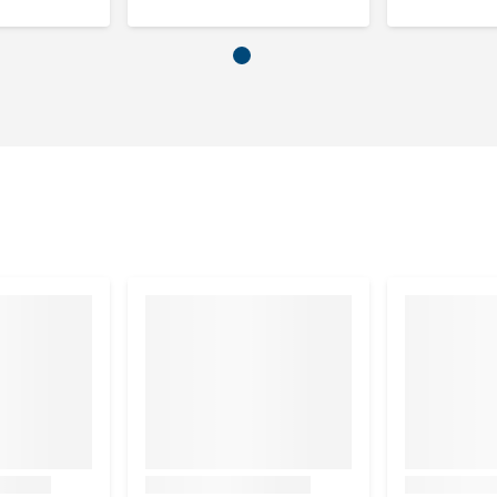
en hersluitbaar zakje van 10 doekjes.
l-lysine, taurine, propyleenglycol, methylparabeen,