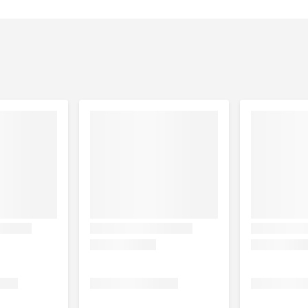
ntibiotica behandeling
uppels
het oor (oorschelp). Ga niet met de doekjes in de oren, maar
oor en gebruik het dagelijks voor de beste resultaten.
oed afgesloten verpakking. Dit om de vochtigheid van de
ersteboven te bewaren en niet in direct zonlicht.