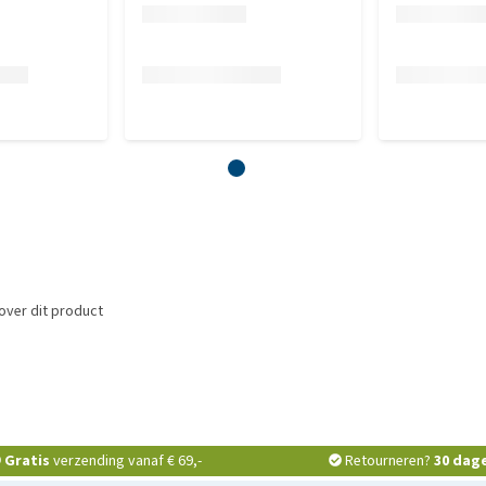
over dit product
Gratis
verzending vanaf € 69,-
Retourneren?
30 dag