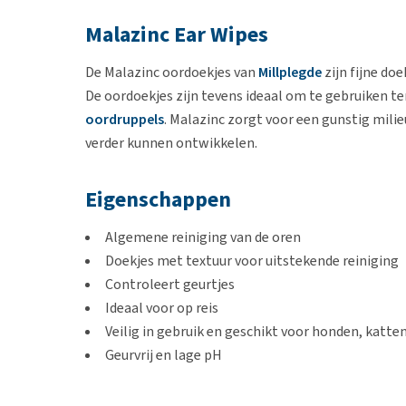
Malazinc Ear Wipes
De Malazinc oordoekjes van
Millplegde
zijn fijne do
De oordoekjes zijn tevens ideaal om te gebruiken te
oordruppels
. Malazinc zorgt voor een gunstig mili
verder kunnen ontwikkelen.
Eigenschappen
Algemene reiniging van de oren
Doekjes met textuur voor uitstekende reiniging
Controleert geurtjes
Ideaal voor op reis
Veilig in gebruik en geschikt voor honden, katte
Geurvrij en lage pH
Bevat boorzuur, taurine, l-lysine en zink
Tegen ongewenste micro-organismen (schimmel