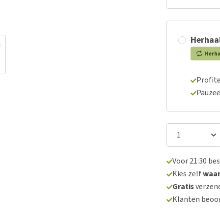
Herhaal
Herh
Profite
Pauzee
Voor 21:30 be
Kies zelf
waa
Gratis
verzend
Klanten beoo