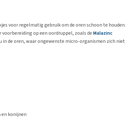
ekjes voor regelmatig gebruik om de oren schoon te houden.
r voorbereiding op een oordruppel, zoals de
Malazinc
eu in de oren, waar ongewenste micro-organismen zich niet
n en konijnen
s en bacteriën)