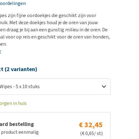
erproblemen
nd te zwaar wordt?
eoordelingen
derdom en dementie
lp! Mijn hond plast in
es zijn fijne oordoekjes die geschikt zijn voor
is. Wat nu?
ergewicht en conditie
uik. Met deze doekjes houd je de oren van jouw
kijk alles
en draag je bij aan een gunstig milieu in de oren. De
ieren, pezen en botten
aal voor op reis en geschikt voor de oren van honden,
uchtbaarheid
nen.
e
kijk alles
ct (2 varianten)
Wipes - 5 x 10 stuks
orgen in huis
€ 32,45
rd bestelling
e product eenmalig
(€ 0,65/ st)