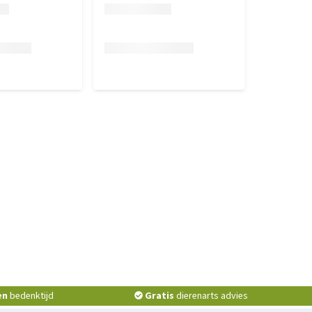
en
bedenktijd
Gratis
dierenarts advies