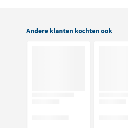
Vrij van antibiotica en steroïden
Te gebruiken bij
Andere klanten kochten ook
Het reinigen van het oor voorafgaand aan een a
Tussen de behandelingen met de Malazinc oordr
Om gezonde oren te behouden
Gebruik
Wrijf voorzichtig met een doekje de binnenkant van 
blijf uitwendig. Gebruik een schoon doekje voor elk 
Bewaaradvies
Dit product bewaren bij kamertemperatuur in een g
doekjes te garanderen. De voorkeur is om de pot ond