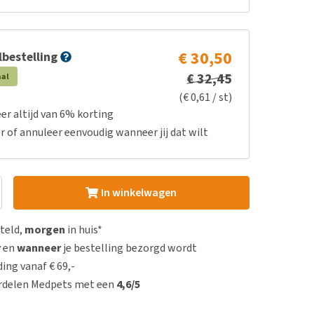
€ 30,50
bestelling
€ 32,45
aal
(€ 0,61 / st)
er altijd van 6% korting
r of annuleer eenvoudig wanneer jij dat wilt
In winkelwagen
steld,
morgen
in huis*
r
en
wanneer
je bestelling bezorgd wordt
ing vanaf € 69,-
rdelen Medpets met een
4,6/5