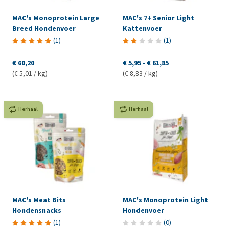
MAC's Monoprotein Large
MAC's 7+ Senior Light
Breed Hondenvoer
Kattenvoer
(
1
)
(
1
)
€ 60,20
€ 5,95
-
€ 61,85
(€ 5,01 / kg)
(€ 8,83 / kg)
Herhaal
Herhaal
MAC's Meat Bits
MAC's Monoprotein Light
Hondensnacks
Hondenvoer
(
1
)
(
0
)