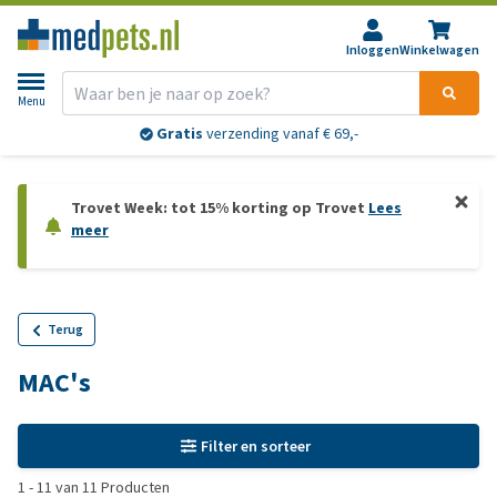
Inloggen
Winkelwagen
Menu
Gratis
verzending vanaf € 69,-
Trovet Week: tot 15% korting op Trovet
Lees
meer
Terug
MAC's
Filter en sorteer
1
-
11
van
11
Producten