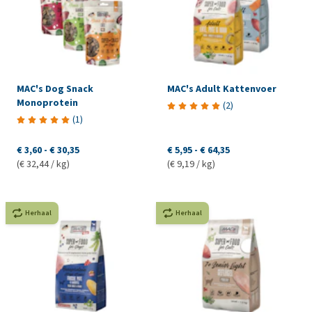
MAC's Dog Snack
MAC's Adult Kattenvoer
Monoprotein
(
2
)
(
1
)
€ 3,60
-
€ 30,35
€ 5,95
-
€ 64,35
(€ 32,44 / kg)
(€ 9,19 / kg)
Herhaal
Herhaal