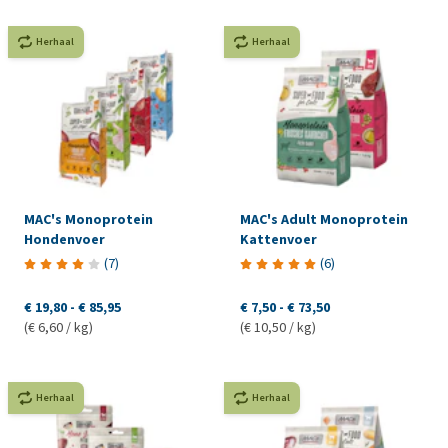
Herhaal
Herhaal
MAC's Monoprotein
MAC's Adult Monoprotein
Hondenvoer
Kattenvoer
(
7
)
(
6
)
€ 19,80
-
€ 85,95
€ 7,50
-
€ 73,50
(€ 6,60 / kg)
(€ 10,50 / kg)
Herhaal
Herhaal