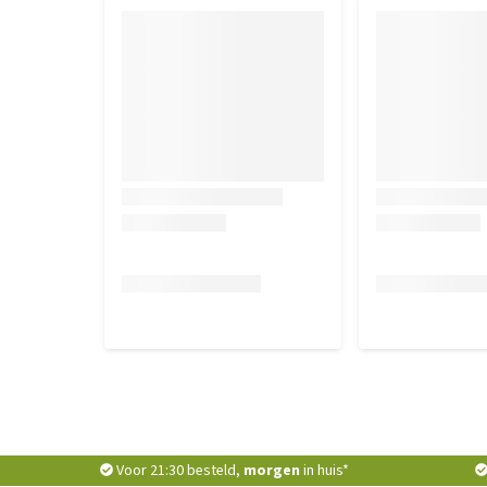
Voor 21:30 besteld,
morgen
in huis*