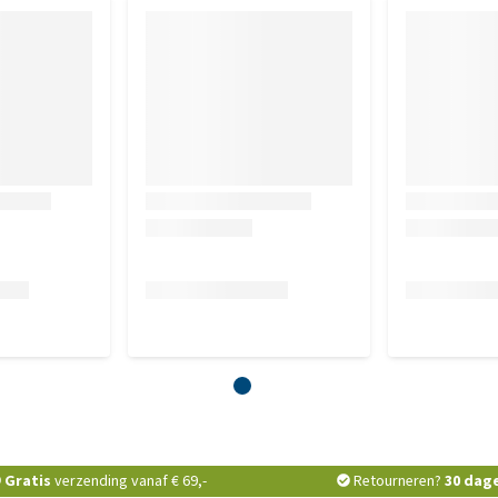
Gratis
verzending vanaf € 69,-
Retourneren?
30 dag