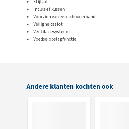
Stijlvol
Inclusief kussen
Voorzien van een schouderband
Veiligheidsslot
Ventilatiesysteem
Voedselopslagfunctie
Grote opening
Voor huisdieren tot 8kg
Voorzien van nachtverlichting
Afmetingen
Andere klanten kochten ook
48,9 x 32 x 30 cm
Kleur
Wit