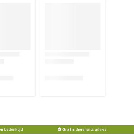
en
bedenktijd
Gratis
dierenarts advies