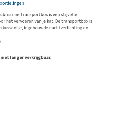
erproblemen
nd te zwaar wordt?
eoordelingen
derdom en dementie
lp! Mijn hond plast in
ubmarine Transportbox is een stijvolle
is. Wat nu?
ergewicht en conditie
or het vervoeren van je kat. De transportbox is
kijk alles
n kussentje, ingebouwde nachtverlichting en
ieren, pezen en botten
uchtbaarheid
e
kijk alles
 niet langer verkrijgbaar.