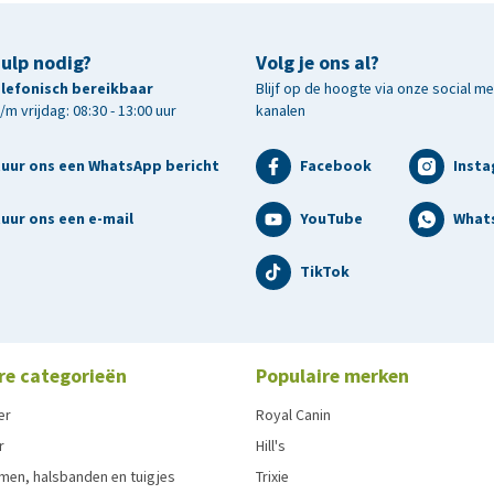
hulp nodig?
Volg je ons al?
telefonisch bereikbaar
Blijf op de hoogte via onze social m
m vrijdag: 08:30 - 13:00 uur
kanalen
tuur ons een WhatsApp bericht
Facebook
Inst
uur ons een e-mail
YouTube
What
TikTok
re categorieën
Populaire merken
er
Royal Canin
r
Hill's
men, halsbanden en tuigjes
Trixie