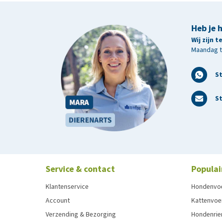
Heb je 
Wij zijn 
Maandag t/
S
St
Service & contact
Populai
Klantenservice
Hondenvo
Account
Kattenvoe
Verzending & Bezorging
Hondenrie