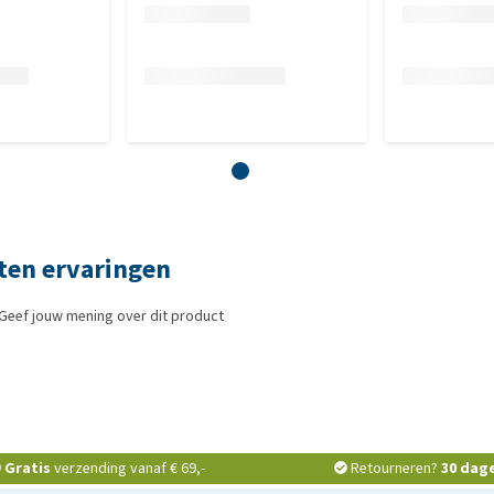
ten ervaringen
Geef jouw mening over dit product
Gratis
verzending vanaf € 69,-
Retourneren?
30 dag