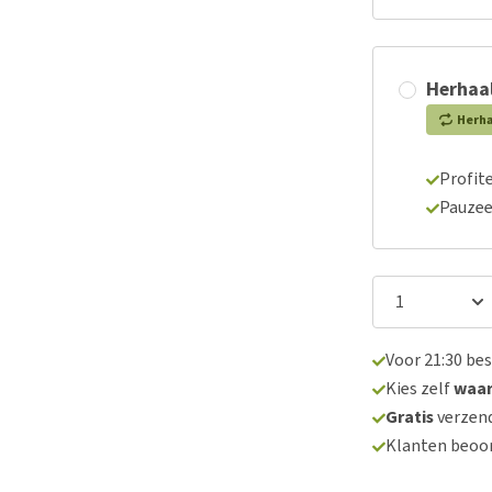
Herhaal
Herh
Profite
Pauzee
Voor 21:30 be
Kies zelf
waa
Gratis
verzend
Klanten beoo