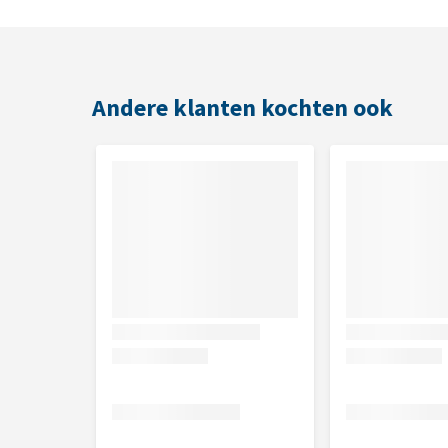
Samenstelling
Gedeïoniseerd water, Cocamidopropyl Betaïne, PEG-
Tea Tree Olie.
Andere klanten kochten ook