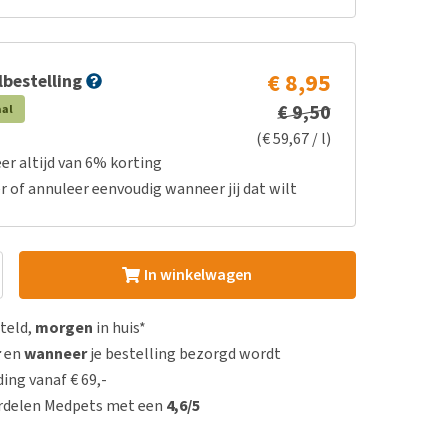
€ 8,95
bestelling
€ 9,50
aal
(€ 59,67 / l)
er altijd van 6% korting
r of annuleer eenvoudig wanneer jij dat wilt
In winkelwagen
steld,
morgen
in huis*
r
en
wanneer
je bestelling bezorgd wordt
ing vanaf € 69,-
rdelen Medpets met een
4,6/5