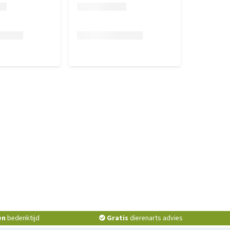
en
bedenktijd
Gratis
dierenarts advies