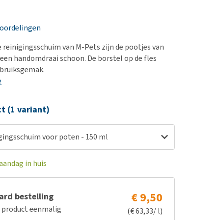
erproblemen
nd te zwaar wordt?
derdom en dementie
lp! Mijn hond plast in
eoordelingen
is. Wat nu?
ergewicht en conditie
kijk alles
 reinigingsschuim van M-Pets zijn de pootjes van
ieren, pezen en botten
n een handomdraai schoon. De borstel op de fles
uchtbaarheid
ebruiksgemak.
e
kijk alles
ct (1 variant)
gingsschuim voor poten - 150 ml
aandag in huis
€ 9,50
rd bestelling
e product eenmalig
(€ 63,33/ l)