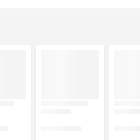
40, Gehydrogeneerde Castor Olie, Methylisothiazolinone,