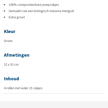
100% composteerbare poepzakjes
Gemaakt van een biologisch maïzena mengsel
Extra groot
Kleur
Groen
Afmetingen
22 x 32 cm
Inhoud
4 rollen met ieder 15 zakjes