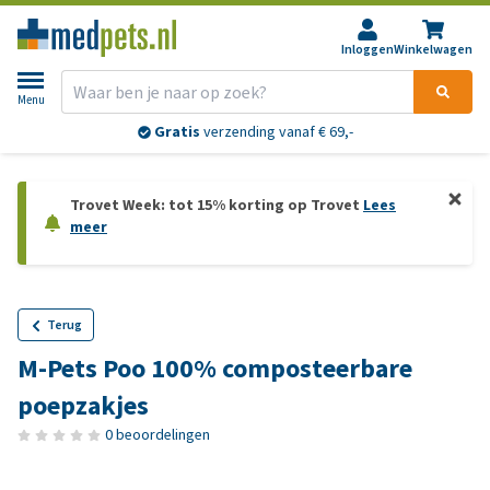
Inloggen
Winkelwagen
Menu
Gratis
verzending vanaf € 69,-
Trovet Week: tot 15% korting op Trovet
Lees
meer
Terug
M-Pets Poo 100% composteerbare
poepzakjes
0 beoordelingen