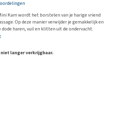
erproblemen
nd te zwaar wordt?
eoordelingen
derdom en dementie
lp! Mijn hond plast in
ini Kam wordt het borstelen van je harige vriend
is. Wat nu?
ergewicht en conditie
assage. Op deze manier verwijder je gemakkelijk en
kijk alles
 dode haren, vuil en klitten uit de ondervacht.
ieren, pezen en botten
e
uchtbaarheid
kijk alles
 niet langer verkrijgbaar.