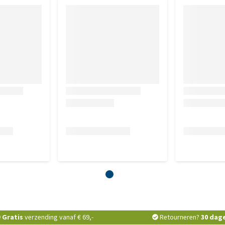
Gratis
verzending vanaf € 69,-
Retourneren?
30 dag