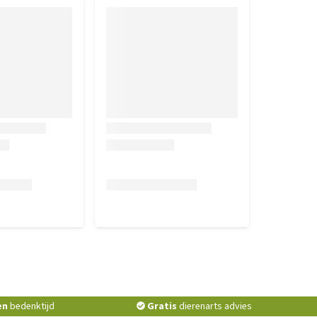
en
bedenktijd
Gratis
dierenarts advies