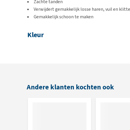
Zachte tanden
Verwijdert gemakkelijk losse haren, vuil en klitt
Gemakkelijk schoon te maken
Kleur
Beschikbaar in de kleuren roze, blauw en groen
Afmetingen
8 x 8,5 cm
Andere klanten kochten ook