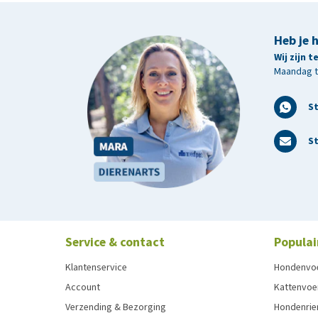
Heb je 
Wij zijn 
Maandag t/
S
St
Service & contact
Populai
Klantenservice
Hondenvo
Account
Kattenvoe
Verzending & Bezorging
Hondenrie