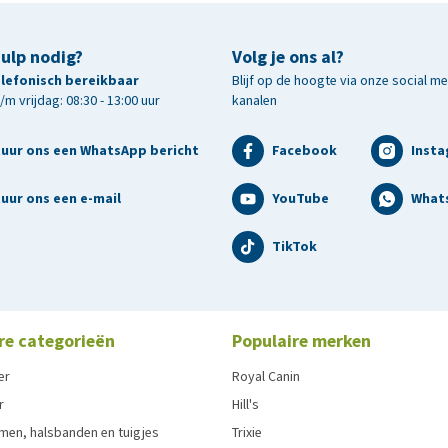
hulp nodig?
Volg je ons al?
telefonisch bereikbaar
Blijf op de hoogte via onze social m
m vrijdag: 08:30 - 13:00 uur
kanalen
tuur ons een WhatsApp bericht
Facebook
Inst
uur ons een e-mail
YouTube
What
TikTok
re categorieën
Populaire merken
er
Royal Canin
r
Hill's
men, halsbanden en tuigjes
Trixie