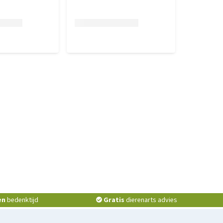
en
bedenktijd
Gratis
dierenarts advies