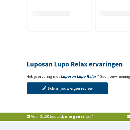
Analytische bestanddelen
Ruw eiwit 29,5%, ruw vet 4,5%, ruwe celstof 3,5%,
Toevoegingsmiddelen per kg
Vitaminen, provitaminen en soortgelijke stoffen: v
pyridoxinehydrochloride 4.200 mg, vitamine B12 42.
d-pantothenaat 7.000 mg.
Luposan Lupo Relax ervaringen
Aminozuren, zouten en analogen: l-tryptofaan 55.00
Heb je ervaring met
Luposan Lupo Relax
? Geef jouw mening
Schrijf jouw eigen review
Voor 21:30 besteld,
morgen
in huis*