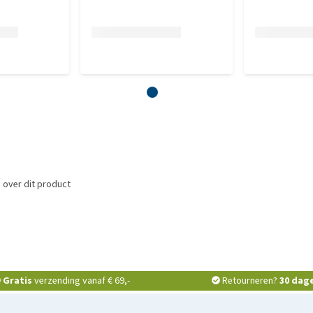
 ruwe as 7,5%, magnesium 0,1%.
itamine B1 3.500 mg, vitamine B2 7.000 mg, vitamine B6 als
000 µg, biotine 200.000 µg, niacinamide 20.000 mg, calcium
0 mg, l-lysine 3%.
 over dit product
Gratis
verzending vanaf € 69,-
Retourneren?
30 dag