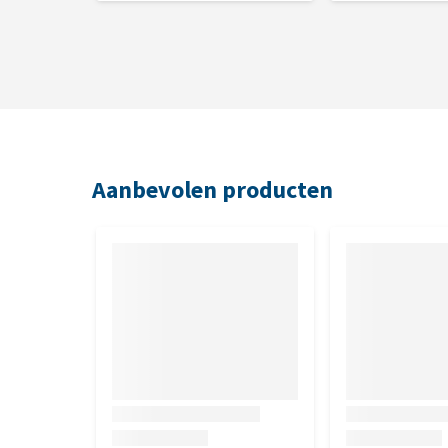
20 tot 40 kg
vanaf 40 kg
1 maatlepel is 10 gram. Je bewaart het product op e
Smaak
Aanbevolen producten
Kip
Inhoud
400 g, 1300 g of 4000 g. In de verpakking zit een ma
Samenstelling
Gemalen kip jerky, maïszetmeel, weiproteïnepoeder