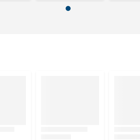
1 tot 2 maatlepels
2 tot 2 1/2 maatlepel
en koele en droge plek.
atlepel van 10 gram.
, ashwagandha, hop, citroenmelisse, lavendel.