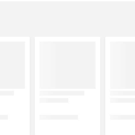
rken in spannende situaties
je onderstaand voedingsadvies volgt, dan zal na 2 tot 3 weken
gdurig geven, zolang je hond het nodig heeft.
erst een dierenarts te raadplegen alvorens je Lupo Relax gaat
Lupo Relax
1/4 tot 1/2 maatlepel
1/2 tot 1 maatlepel