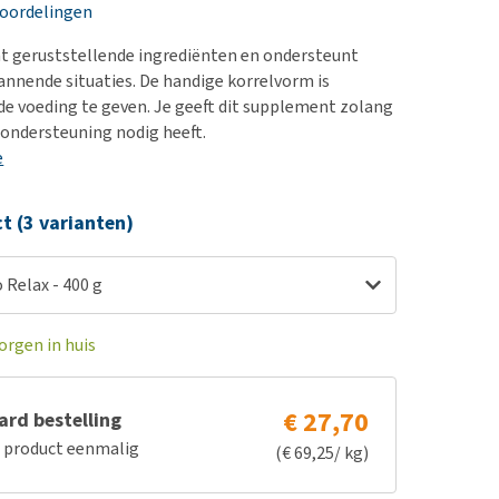
erproblemen
nd te zwaar wordt?
eoordelingen
derdom en dementie
lp! Mijn hond plast in
t geruststellende ingrediënten en ondersteunt
is. Wat nu?
ergewicht en conditie
annende situaties. De handige korrelvorm is
kijk alles
de voeding te geven. Je geeft dit supplement zolang
ieren, pezen en botten
ondersteuning nodig heeft.
uchtbaarheid
e
kijk alles
ct (3 varianten)
 Relax - 400 g
orgen in huis
€ 27,70
rd bestelling
e product eenmalig
(€ 69,25/ kg)