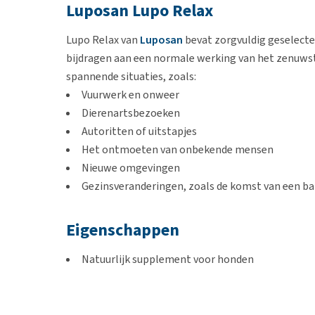
Luposan Lupo Relax
Lupo Relax van
Luposan
bevat zorgvuldig geselecte
bijdragen aan een normale werking van het zenuwst
spannende situaties, zoals:
Vuurwerk en onweer
Dierenartsbezoeken
Autoritten of uitstapjes
Het ontmoeten van onbekende mensen
Nieuwe omgevingen
Gezinsveranderingen, zoals de komst van een b
Eigenschappen
Natuurlijk supplement voor honden
Ter ondersteuning van het zenuwstelsel
Helpt bij een zenuwachtig gevoel
Bevat aminozuren en vitamines voor een goed w