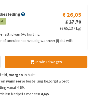
€ 26,05
bestelling
€ 27,70
aal
(€ 65,13 / kg)
er altijd van 6% korting
r of annuleer eenvoudig wanneer jij dat wilt
In winkelwagen
steld,
morgen
in huis*
r
en
wanneer
je bestelling bezorgd wordt
ing vanaf € 69,-
rdelen Medpets met een
4,6/5