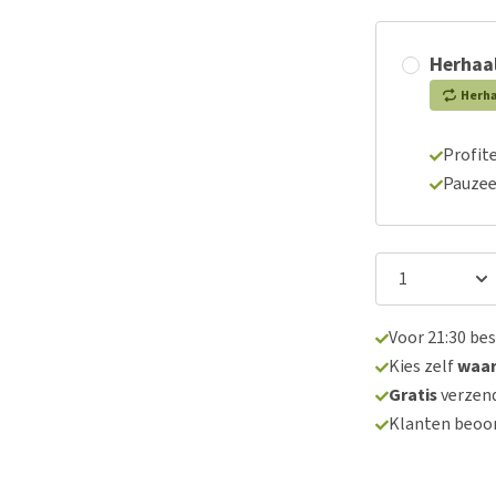
Herhaal
Herh
Profite
Pauzee
Voor 21:30 be
Kies zelf
waa
Gratis
verzend
Klanten beoo