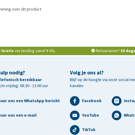
mening over dit product
Gratis
verzending vanaf € 69,-
Retourneren?
30 dag
hulp nodig?
Volg je ons al?
telefonisch bereikbaar
Blijf op de hoogte via onze social m
m vrijdag: 08:30 - 13:00 uur
kanalen
tuur ons een WhatsApp bericht
Facebook
Inst
uur ons een e-mail
YouTube
What
TikTok