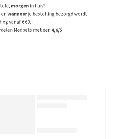
steld,
morgen
in huis*
r
en
wanneer
je bestelling bezorgd wordt
ing vanaf € 69,-
rdelen Medpets met een
4,6/5