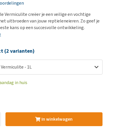
erproblemen
nd te zwaar wordt?
eoordelingen
derdom en dementie
lp! Mijn hond plast in
e Vermiculite creëer je een veilige en vochtige
is. Wat nu?
ergewicht en conditie
et uitbroeden van jouw reptieleneieren. Zo geef je
kijk alles
beste kans op een succesvolle ontwikkeling.
ieren, pezen en botten
e
uchtbaarheid
kijk alles
ct (2 varianten)
 Vermiculite - 1L
aandag in huis
In winkelwagen