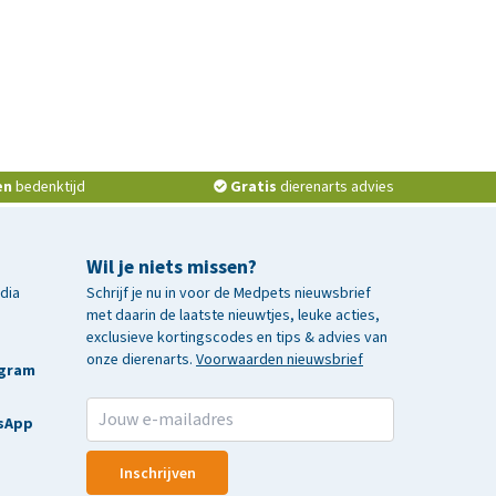
en
bedenktijd
Gratis
dierenarts advies
Wil je niets missen?
edia
Schrijf je nu in voor de Medpets nieuwsbrief
met daarin de laatste nieuwtjes, leuke acties,
exclusieve kortingscodes en tips & advies van
onze dierenarts.
Voorwaarden nieuwsbrief
agram
sApp
Inschrijven