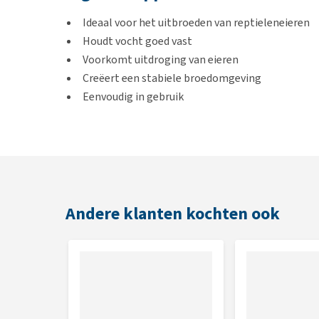
Ideaal voor het uitbroeden van reptieleneieren
Houdt vocht goed vast
Voorkomt uitdroging van eieren
Creëert een stabiele broedomgeving
Eenvoudig in gebruik
Geschikt voor diverse broedbakjes
Gebruiksaanwijzing
Gebruik een geschikt broedbakje en voeg een laag v
water over het substraat totdat het gelijkmatig voch
Andere klanten kochten ook
te hoge luchtvochtigheid te voorkomen. Plaats de ei
waarbij een deel zichtbaar blijft. Sluit het bakje af 
ventilatiegaten. Zet het bakje in een broedstoof e
Inhoud