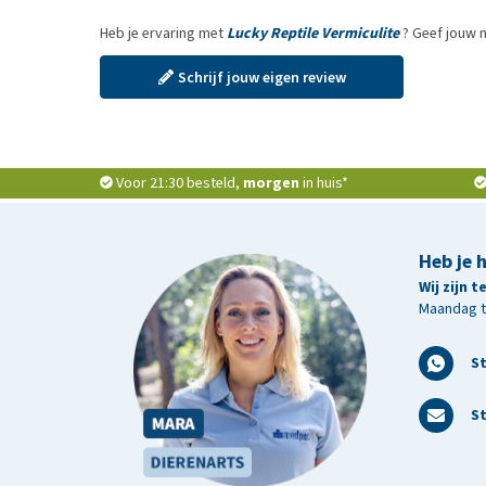
Heb je ervaring met
Lucky Reptile Vermiculite
? Geef jouw 
Schrijf jouw eigen review
Voor 21:30 besteld,
morgen
in huis*
Heb je 
Wij zijn 
Maandag t/
S
St