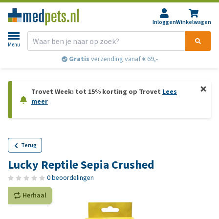
Inloggen
Winkelwagen
Menu
Gratis
verzending vanaf € 69,-
Trovet Week: tot 15% korting op Trovet
Lees
meer
Terug
Lucky Reptile Sepia Crushed
0 beoordelingen
Herhaal