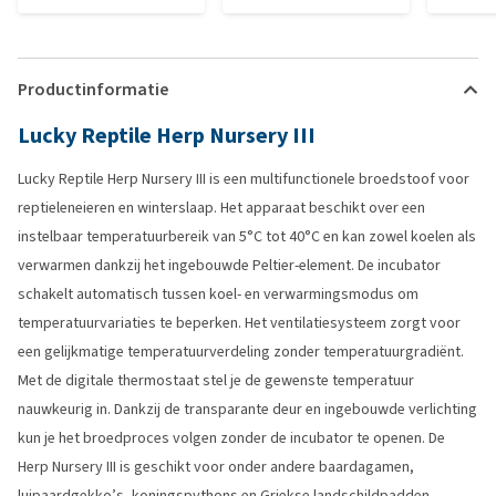
Productinformatie
Lucky Reptile Herp Nursery III
Lucky Reptile Herp Nursery III is een multifunctionele broedstoof voor
reptieleneieren en winterslaap. Het apparaat beschikt over een
instelbaar temperatuurbereik van 5°C tot 40°C en kan zowel koelen als
verwarmen dankzij het ingebouwde Peltier-element. De incubator
schakelt automatisch tussen koel- en verwarmingsmodus om
temperatuurvariaties te beperken. Het ventilatiesysteem zorgt voor
een gelijkmatige temperatuurverdeling zonder temperatuurgradiënt.
Met de digitale thermostaat stel je de gewenste temperatuur
nauwkeurig in. Dankzij de transparante deur en ingebouwde verlichting
kun je het broedproces volgen zonder de incubator te openen. De
Herp Nursery III is geschikt voor onder andere baardagamen,
luipaardgekko’s, koningspythons en Griekse landschildpadden.