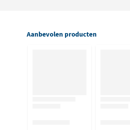
broekje bevlekt is, gedragen is, hondenhaar bevat, v
teruggestuurd. Het komt dan ten bate van een goed 
worden met producten die niet in nieuwstaat worde
voor het passen en/of terugsturen.
Aanbevolen producten