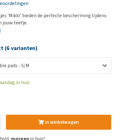
erproblemen
nd te zwaar wordt?
beoordelingen
derdom en dementie
lp! Mijn hond plast in
es 'Mikki' bieden de perfecte bescherming tijdens
is. Wat nu?
ergewicht en conditie
 jouw teefje.
kijk alles
e
ieren, pezen en botten
uchtbaarheid
ct (6 varianten)
kijk alles
ble pads - S/M
aandag in huis
In winkelwagen
steld,
morgen
in huis*