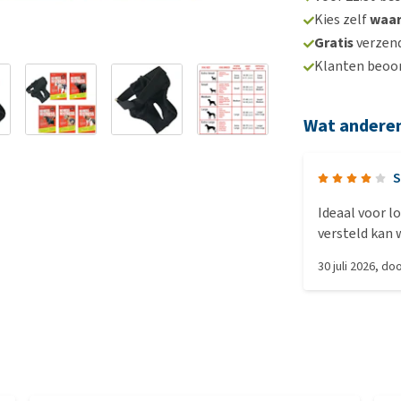
Kies zelf
waa
Gratis
verzend
Klanten beoo
Wat andere
S
Ideaal voor l
versteld kan 
perfect (Duit
30 juli 2026
, do
menstruatie; 
vastgeplakt. 