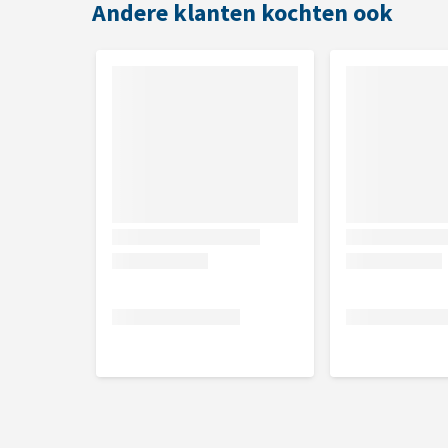
Om er zeker van te zijn dat je de juiste maat voor jo
Andere klanten kochten ook
meten. In het artikel
Hoe weet ik welke maat mijn h
beste kunt opmeten.
Welke maat heeft mijn hond nodig?
Maat
Omtrek 
X-Small
16 - 28 c
Small
28 - 39 c
Medium
37 - 46 c
Large
45 - 58 c
Wat als het Mikki loopsheidbroek
Om te controleren of het Mikki loopsheidbroekje pas
huisdier houden. Zo kun je controleren of het past.
retourneren als het in aanraking is geweest met je h