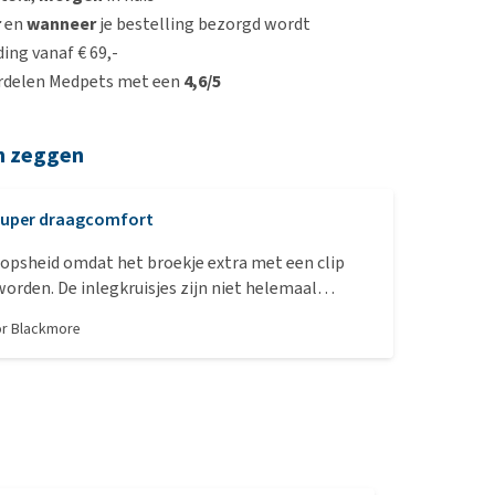
r
en
wanneer
je bestelling bezorgd wordt
ing vanaf € 69,-
rdelen Medpets met een
4,6/5
n zeggen
uper draagcomfort
oopsheid omdat het broekje extra met een clip
worden. De inlegkruisjes zijn niet helemaal
se Dog), een grote hond heeft toch een andere
or
Blackmore
wij hebben een menselijk inlegkruisje gebruikt en
Verder ben ik er erg tevreden mee.