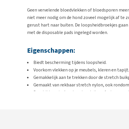
Geen vervelende bloedvlekken of bloedsporen meer in
niet meer nodig om de hond zoveel mogelijk af te z
gerust hart naar buiten. De loopsheidbroekjes gaa
met de disposable pads ingelegd worden.
Eigenschappen:
Biedt bescherming tijdens loopsheid.
Voorkom vlekken op je meubels, kleren en tapijt
Gemakkelijk aan te trekken door de stretch buikgo
Gemaakt van rekbaar stretch nylon, ook rondom
Beschikbaar in 4 maten dus sluit perfect aan en
Disposable pads om erin te leggen in 3 maten ver
Maten: