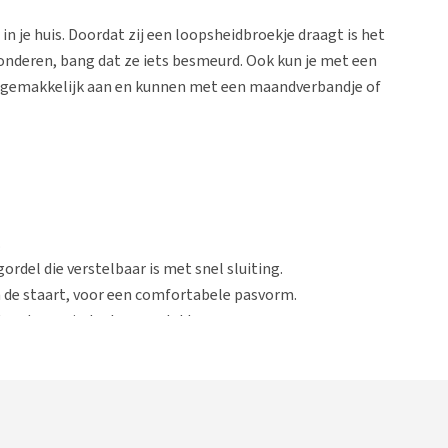
 je huis. Doordat zij een loopsheidbroekje draagt is het
onderen, bang dat ze iets besmeurd. Ook kun je met een
n gemakkelijk aan en kunnen met een maandverbandje of
.
rdel die verstelbaar is met snel sluiting.
 de staart, voor een comfortabele pasvorm.
 daardoor minder kans op lekken.
krijgbaar.