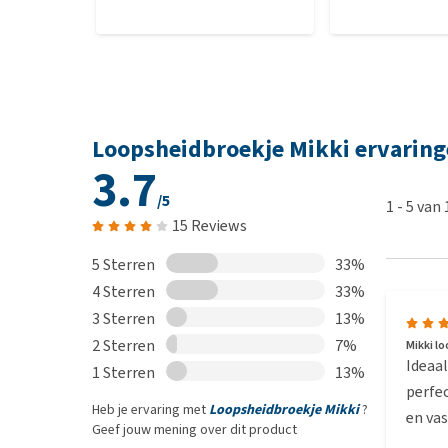
Loopsheidbroekje Mikki ervarin
3.7
/5
1
-
5
van
15 Reviews
5 Sterren
33%
4 Sterren
33%
3 Sterren
13%
2 Sterren
7%
Mikki l
Ideaal
1 Sterren
13%
perfec
Heb je ervaring met
Loopsheidbroekje Mikki
?
en vas
Geef jouw mening over dit product