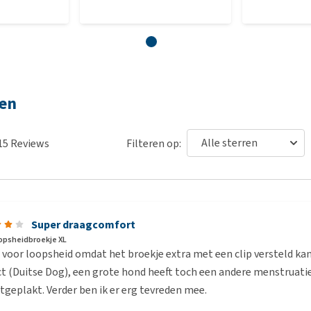
gen
15
Reviews
Filteren op:
Super draagcomfort
oopsheidbroekje XL
 voor loopsheid omdat het broekje extra met een clip versteld kan
t (Duitse Dog), een grote hond heeft toch een andere menstruatie
tgeplakt. Verder ben ik er erg tevreden mee.