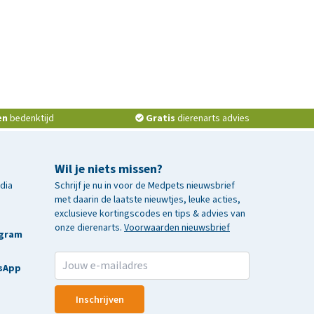
en
bedenktijd
Gratis
dierenarts advies
Wil je niets missen?
edia
Schrijf je nu in voor de Medpets nieuwsbrief
met daarin de laatste nieuwtjes, leuke acties,
exclusieve kortingscodes en tips & advies van
onze dierenarts.
Voorwaarden nieuwsbrief
agram
sApp
Inschrijven