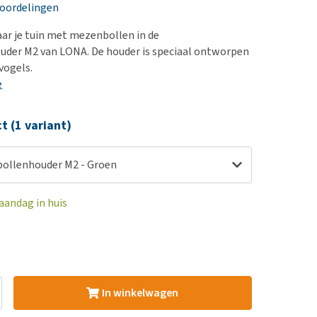
erproblemen
nd te zwaar wordt?
eoordelingen
derdom en dementie
lp! Mijn hond plast in
aar je tuin met mezenbollen in de
is. Wat nu?
ergewicht en conditie
der M2 van LONA. De houder is speciaal ontworpen
kijk alles
vogels.
ieren, pezen en botten
e
uchtbaarheid
kijk alles
ct (1 variant)
ollenhouder M2 - Groen
aandag in huis
In winkelwagen