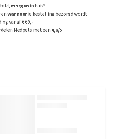
steld,
morgen
in huis*
r
en
wanneer
je bestelling bezorgd wordt
ing vanaf € 69,-
rdelen Medpets met een
4,6/5