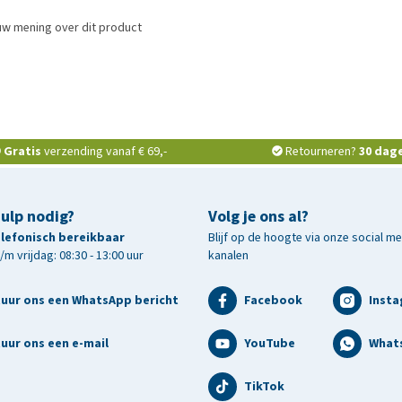
uw mening over dit product
Gratis
verzending vanaf € 69,-
Retourneren?
30 dag
hulp nodig?
Volg je ons al?
telefonisch bereikbaar
Blijf op de hoogte via onze social m
m vrijdag: 08:30 - 13:00 uur
kanalen
tuur ons een WhatsApp bericht
Facebook
Inst
uur ons een e-mail
YouTube
What
TikTok