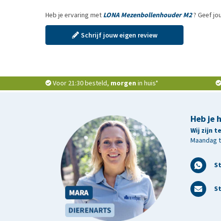
Heb je ervaring met
LONA Mezenbollenhouder M2
? Geef jo
Schrijf jouw eigen review
Voor 21:30 besteld,
morgen
in huis*
Heb je 
Wij zijn 
Maandag t/
S
St