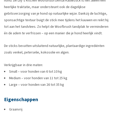
hond. De Lily’s Kitchen Woofbrush Dental Kauwstick is niet alleen een
heerlijke traktatie, maar ondersteunt ook de dagelijkse
gebitsverzorging van je hond op natuurlijke wijze. Dankzij de luchtige,
sponsachtige textuur buigt de stick mee tijdens het kauwen en reikt hij
tot aan het tandvlees. Zo helpt de Woofbrush tandplak te verminderen
én de adem te verfrissen – op een manier die je hond heerlijk vindt.
De sticks bevatten uitsluitend natuurlijke, plantaardige ingrediënten
zoals venkel, peterselie, kokosolie en algen.
Verkrijgbaar in drie maten:
Small – voor honden van 6 tot 10 kg
Medium – voor honden van 11 tot 25 kg
Large – voor honden van 26 tot 35 kg
Eigenschappen
Graanvrij