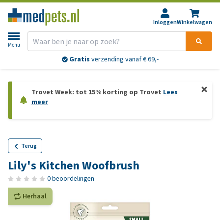
Inloggen
Winkelwagen
Menu
Gratis
verzending vanaf € 69,-
Trovet Week: tot 15% korting op Trovet
Lees
meer
Terug
Lily's Kitchen Woofbrush
0 beoordelingen
Herhaal