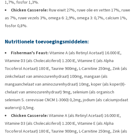
1,7%, fosfor 1,3%.
Chicken Casserole:
Ruw eiwit 27%, ruwe olie en vetten 17%, ruwe
as 7%, ruwe vezels 3%, omega 6: 2,9%, omega 3: 0,7%, calcium 1%,
fosfor 0,8%.
Nutritionele toevoegingsmiddelen:
Fisherman's Feast:
Vitamine A (als Retinyl Acetaat) 16.000 IE,
Vitamine D3 (als Cholecalciferol) 1.200 IE, Vitamine E (als Alpha
Tocoferol Acetaat) 180 IE, Taurine 900mg, L-Carnitine 250mg, Zink (als
zinkchelaat van aminozurenhydraat) 100mg, mangaan (als
mangaanchelaat van aminozurenhydraat) 10mg, koper (als koper(II)-
chelaat van aminozurenhydraat) 9mg, selenium (als organisch
selenium S. cerevisiae CNCM 1-3060) 0,2mg, jodium (als calciumjodaat
watervrij) 0,5mg.
Chicken Casserole:
Vitamine A (als Retinyl Acetaat) 16.000 IE,
Vitamine D3 (als Cholecalciferol) 1.200 IE, Vitamine E (als Alpha
Tocoferol Acetaat) 180 IE, Taurine 900mg, L-Carnitine 250mg, Zink (als