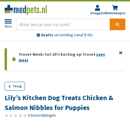
Inloggen
Winkelwagen
Menu
Gratis
verzending vanaf € 69,-
Trovet Week: tot 15% korting op Trovet
Lees
meer
Terug
Lily’s Kitchen Dog Treats Chicken &
Salmon Nibbles for Puppies
0 beoordelingen