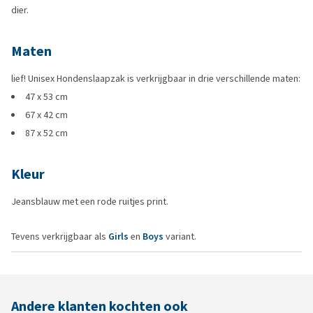
dier.
Maten
lief! Unisex Hondenslaapzak is verkrijgbaar in drie verschillende maten:
47 x 53 cm
67 x 42 cm
87 x 52 cm
Kleur
Jeansblauw met een rode ruitjes print.
Tevens verkrijgbaar als
Girls
en
Boys
variant.
Andere klanten kochten ook