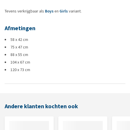
Tevens verkrijgbaar als
Boys
en
Girls
variant.
Afmetingen
58 x 42 cm
75 x 47 cm
88 x 55 cm
104 x 67 cm
120 x 73 cm
Andere klanten kochten ook