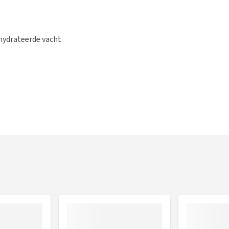
hydrateerde vacht
jkmatig in. Masseer dan de spray lekker in en daarna hoef je