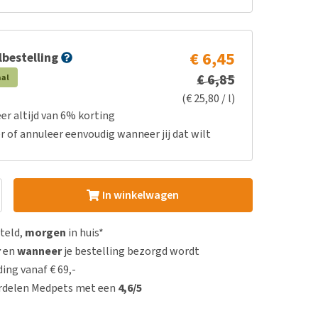
€ 6,45
bestelling
€ 6,85
aal
(€ 25,80 / l)
er altijd van 6% korting
r of annuleer eenvoudig wanneer jij dat wilt
In winkelwagen
steld,
morgen
in huis*
r
en
wanneer
je bestelling bezorgd wordt
ing vanaf € 69,-
rdelen Medpets met een
4,6/5