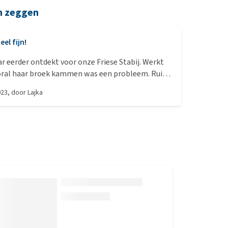
n zeggen
eel fijn!
ar eerder ontdekt voor onze Friese Stabij. Werkt
oral haar broek kammen was een probleem. Ruikt
lekker.
023
, door
Lajka