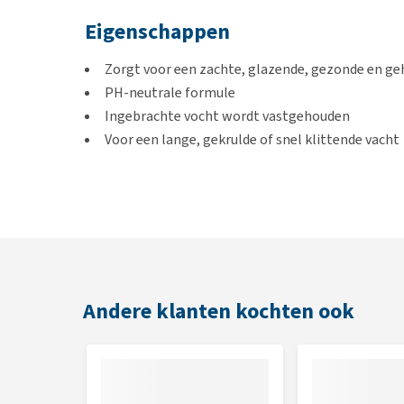
Eigenschappen
Zorgt voor een zachte, glazende, gezonde en ge
PH-neutrale formule
Ingebrachte vocht wordt vastgehouden
Voor een lange, gekrulde of snel klittende vacht
Gebruik
Pak de lief! Spray Conditioner en spray de vacht geli
hem alleen nog maar in te laten trekken.
Andere klanten kochten ook
Inhoud
250 ml