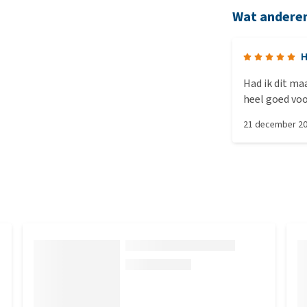
Wat andere
H
Had ik dit ma
heel goed vo
ook nog eens 
21 december 2