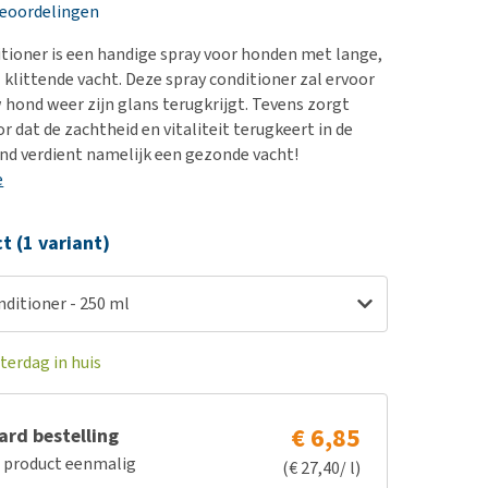
erproblemen
nd te zwaar wordt?
beoordelingen
derdom en dementie
lp! Mijn hond plast in
ditioner is een handige spray voor honden met lange,
is. Wat nu?
ergewicht en conditie
 klittende vacht. Deze spray conditioner zal ervoor
kijk alles
 hond weer zijn glans terugkrijgt. Tevens zorgt
ieren, pezen en botten
r dat de zachtheid en vitaliteit terugkeert in de
uchtbaarheid
ond verdient namelijk een gezonde vacht!
e
kijk alles
ct (1 variant)
onditioner - 250 ml
terdag in huis
€ 6,85
rd bestelling
e product eenmalig
(€ 27,40/ l)