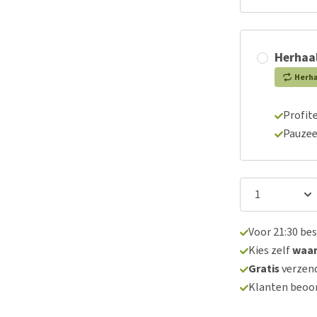
Herhaal
Herh
Profite
Pauzee
Voor 21:30 be
Kies zelf
waa
Gratis
verzend
Klanten beoo