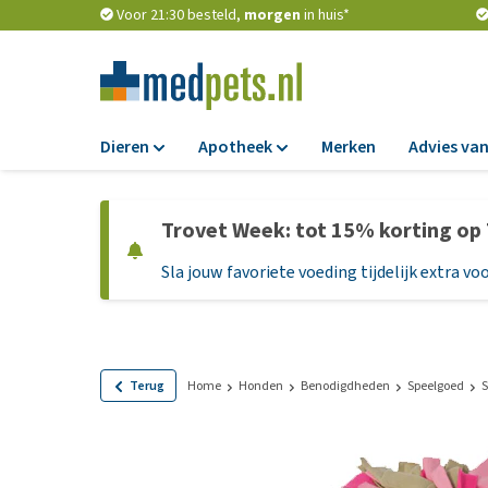
Voor 21:30 besteld,
morgen
in huis*
Dieren
Apotheek
Merken
Advies van
Voer
Apotheek
Trovet Week: tot 15% korting op
Hondenbrokken
Vlooien en teken
Sla jouw favoriete voeding tijdelijk extra voo
Natvoer
Ontworming
Dieetvoer
Medicijnen en
supplementen
Standaardvoer
Probiotica en we
Graanvrij honden
Terug
Home
Honden
Benodigdheden
Speelgoed
S
Vitamines en min
Puppyvoer en sna
Medische benodi
Glutenvrij honden