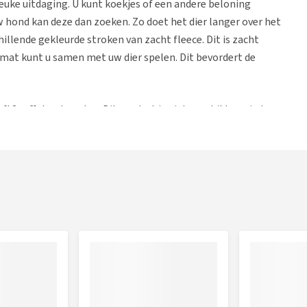
leuke uitdaging. U kunt koekjes of een andere beloning
 hond kan deze dan zoeken. Zo doet het dier langer over het
hillende gekleurde stroken van zacht fleece. Dit is zacht
elmat kunt u samen met uw dier spelen. Dit bevordert de
f! Snuffelmat spelen. Dit product is niet geschikt om in te
nde varianten: