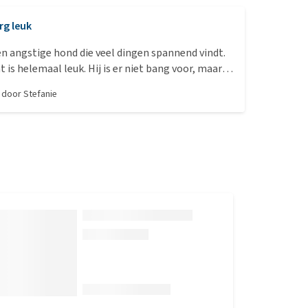
rg leuk
n angstige hond die veel dingen spannend vindt.
leuk. Hij is er niet bang voor, maar
w ook geen uitdaging meer. En dat is wel jammer.
, door
Stefanie