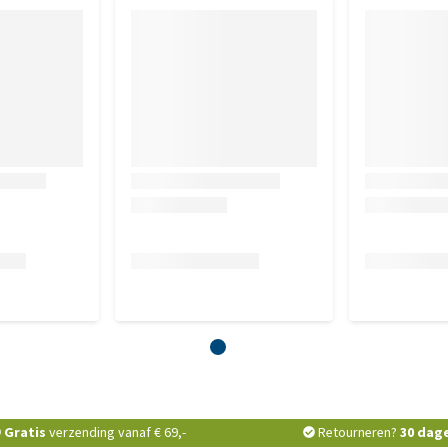
Gratis
verzending vanaf € 69,-
Retourneren?
30 dag