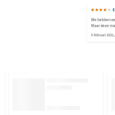
E
We hebben ee
Maar deze mat is helemaal 
het is al gau
5 februari 2021