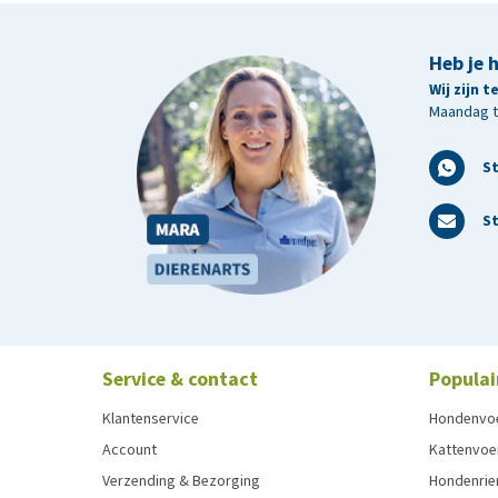
Heb je 
Wij zijn 
Maandag t/
S
St
Service & contact
Populai
Klantenservice
Hondenvo
Account
Kattenvoe
Verzending & Bezorging
Hondenrie