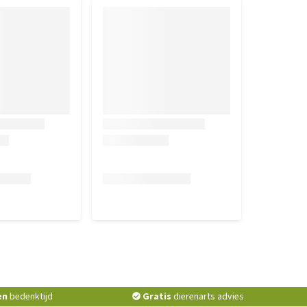
en
bedenktijd
Gratis
dierenarts advies