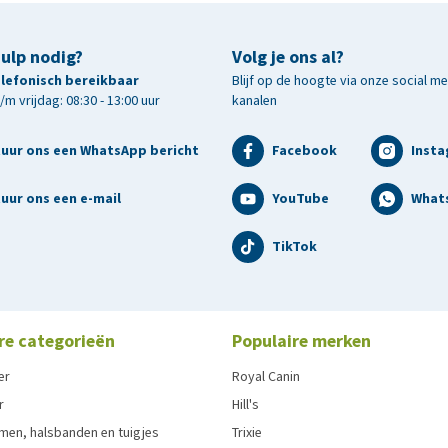
hulp nodig?
Volg je ons al?
telefonisch bereikbaar
Blijf op de hoogte via onze social m
m vrijdag: 08:30 - 13:00 uur
kanalen
tuur ons een WhatsApp bericht
Facebook
Inst
uur ons een e-mail
YouTube
What
TikTok
re categorieën
Populaire merken
er
Royal Canin
r
Hill's
men, halsbanden en tuigjes
Trixie