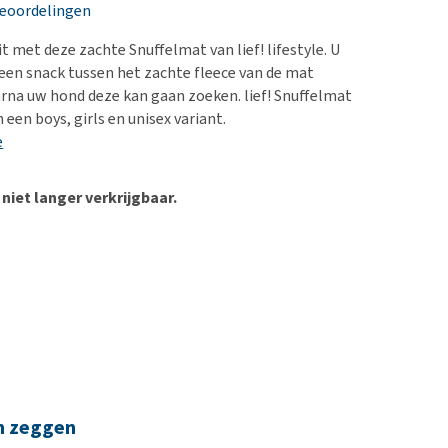
erproblemen
nd te zwaar wordt?
beoordelingen
derdom en dementie
lp! Mijn hond plast in
t met deze zachte Snuffelmat van lief! lifestyle. U
is. Wat nu?
ergewicht en conditie
 een snack tussen het zachte fleece van de mat
kijk alles
na uw hond deze kan gaan zoeken. lief! Snuffelmat
ieren, pezen en botten
n een boys, girls en unisex variant.
uchtbaarheid
e
kijk alles
 niet langer verkrijgbaar.
n zeggen