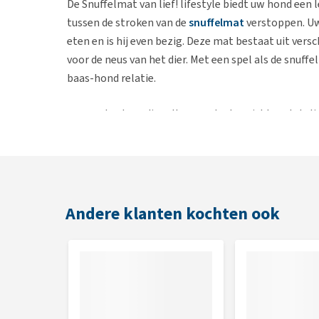
De Snuffelmat van lief! lifestyle biedt uw hond een 
tussen de stroken van de
snuffelmat
verstoppen. Uw
eten en is hij even bezig. Deze mat bestaat uit versc
voor de neus van het dier. Met een spel als de snuff
baas-hond relatie.
Let op:
Laat uw dier alleen onder toezicht met de lie
bijten of op te kauwen.
Kleuren
De lief! Snuffelmat is verkrijgbaar in drie verschille
Andere klanten kochten ook
Boys:
Beige met blauw
Girls:
Beige met roze
Unisex:
Beige met blauw en rood
Afmetingen