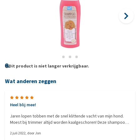
Dit product is niet langer verkrijgbaar.
Wat anderen zeggen
Heel blij mee!
Jaren lopen tobben met de snel klittende vacht van mijn hond.
Moest bij trimmer altijd worden kaalgeschoren! Deze shampoo
doet wonderen. Tenminste: voor de vacht van mijn hond. Had
2 juli 2022
, door
Jon
eigenlijk al opgegeven dat er een goede shampoo voor zijn vacht