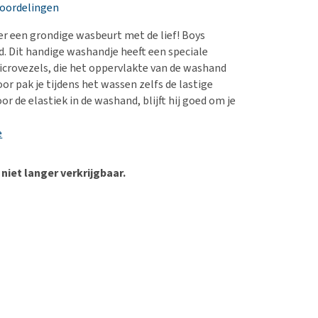
erproblemen
nd te zwaar wordt?
eoordelingen
derdom en dementie
lp! Mijn hond plast in
ter een grondige wasbeurt met de lief! Boys
is. Wat nu?
ergewicht en conditie
 Dit handige washandje heeft een speciale
kijk alles
icrovezels, die het oppervlakte van de washand
ieren, pezen en botten
or pak je tijdens het wassen zelfs de lastige
uchtbaarheid
r de elastiek in de washand, blijft hij goed om je
kijk alles
e
 niet langer verkrijgbaar.