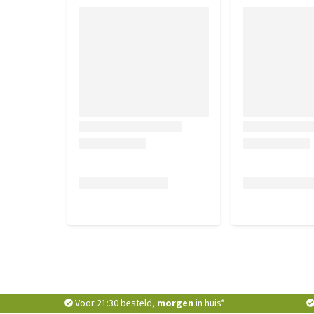
Voor 21:30 besteld,
morgen
in huis*