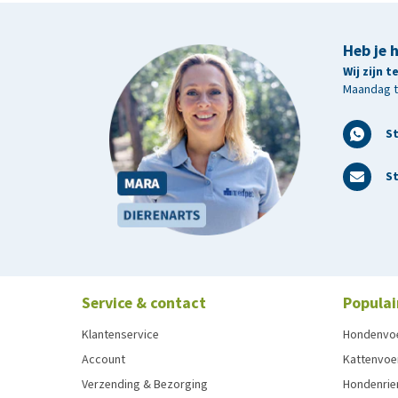
Heb je 
Wij zijn 
Maandag t/
S
St
Service & contact
Populai
Klantenservice
Hondenvo
Account
Kattenvoe
Verzending & Bezorging
Hondenrie