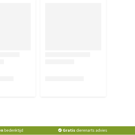
en
bedenktijd
Gratis
dierenarts advies