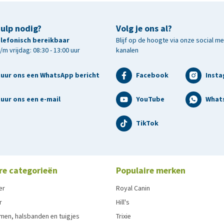
hulp nodig?
Volg je ons al?
telefonisch bereikbaar
Blijf op de hoogte via onze social m
m vrijdag: 08:30 - 13:00 uur
kanalen
tuur ons een WhatsApp bericht
Facebook
Inst
uur ons een e-mail
YouTube
What
TikTok
re categorieën
Populaire merken
er
Royal Canin
r
Hill's
men, halsbanden en tuigjes
Trixie