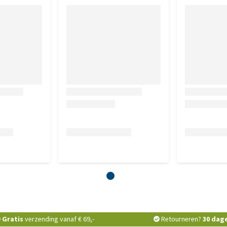
Gratis
verzending vanaf € 69,-
Retourneren?
30 dag