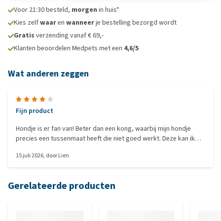
Voor 21:30 besteld,
morgen
in huis*
Kies zelf
waar
en
wanneer
je bestelling bezorgd wordt
Gratis
verzending vanaf € 69,-
Klanten beoordelen Medpets met een
4,6/5
Wat anderen zeggen
Fijn product
Hondje is er fan van! Beter dan een kong, waarbij mijn hondje
precies een tussenmaat heeft die niet goed werkt. Deze kan ik
met een gerust hart geven. Echter klopt de kleur roze niet
15 juli 2026
, door
Lien
helemaal; wij hebben toch echt een rode ontvangen. Bij het
invriezen doet ze er lekker lang mee, als ik het niet invries is ze
sneller klaar dan met de lickimat. Leuk voor afwisseling en ideaal
Gerelateerde producten
voor vloeistoffen zoals bottenbouillon!