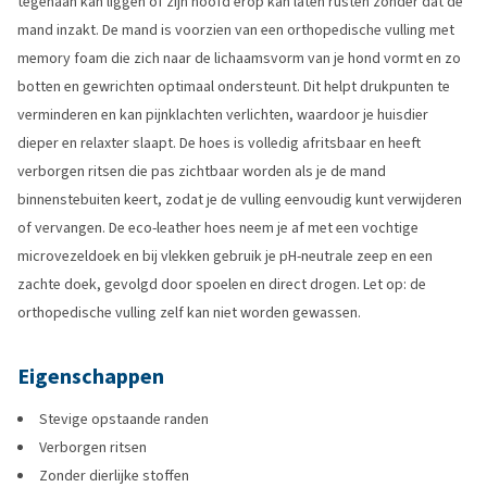
tegenaan kan liggen of zijn hoofd erop kan laten rusten zonder dat de
mand inzakt. De mand is voorzien van een orthopedische vulling met
memory foam die zich naar de lichaamsvorm van je hond vormt en zo
botten en gewrichten optimaal ondersteunt. Dit helpt drukpunten te
verminderen en kan pijnklachten verlichten, waardoor je huisdier
dieper en relaxter slaapt. De hoes is volledig afritsbaar en heeft
verborgen ritsen die pas zichtbaar worden als je de mand
binnenstebuiten keert, zodat je de vulling eenvoudig kunt verwijderen
of vervangen. De eco-leather hoes neem je af met een vochtige
microvezeldoek en bij vlekken gebruik je pH-neutrale zeep en een
zachte doek, gevolgd door spoelen en direct drogen. Let op: de
orthopedische vulling zelf kan niet worden gewassen.
Eigenschappen
Stevige opstaande randen
Verborgen ritsen
Zonder dierlijke stoffen