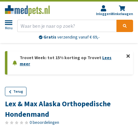
Inloggen
Winkelwagen
Menu
Gratis
verzending vanaf € 69,-
Trovet Week: tot 15% korting op Trovet
Lees
meer
Terug
Lex & Max Alaska Orthopedische
Hondenmand
0 beoordelingen