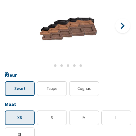
Kleur
Zwart
Taupe
Cognac
Maat
XS
S
M
L
XL