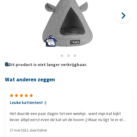
Dit product is niet langer verkrijgbaar.
Wat anderen zeggen
Leuke kattentent :)
Het duurde een paar dagen tot een weekje.. want mijn kat kijkt
liever altijd eerst even de kat uit de boom ;) Maar nu ligt 'ie er elke
dag in, hij vindt het heerlijk! Het is van prettig materiaal gemaakt,
27 mei 2021
, door
Esther
blijft goed rechtop staan (zakt niet in), en het staat ook nog eens