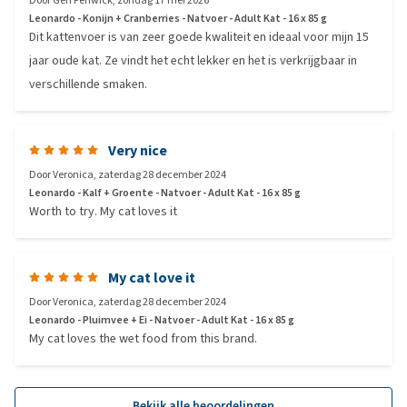
Door
Geri Fenwick
,
zondag 17 mei 2026
Leonardo - Konijn + Cranberries - Natvoer - Adult Kat - 16 x 85 g
Dit kattenvoer is van zeer goede kwaliteit en ideaal voor mijn 15
jaar oude kat. Ze vindt het echt lekker en het is verkrijgbaar in
verschillende smaken.
Very nice
Door
Veronica
,
zaterdag 28 december 2024
Leonardo - Kalf + Groente - Natvoer - Adult Kat - 16 x 85 g
Worth to try. My cat loves it
My cat love it
Door
Veronica
,
zaterdag 28 december 2024
Leonardo - Pluimvee + Ei - Natvoer - Adult Kat - 16 x 85 g
My cat loves the wet food from this brand.
Bekijk alle beoordelingen