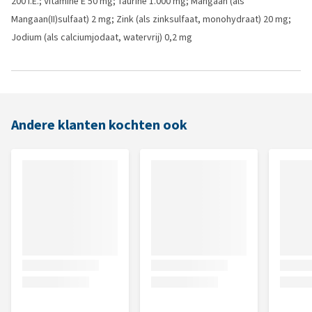
200 I.E.; Vitamine E 50 mg; Taurine 1.000 mg; Mangaan (als
Mangaan(II)sulfaat) 2 mg; Zink (als zinksulfaat, monohydraat) 20 mg;
Jodium (als calciumjodaat, watervrij) 0,2 mg
Andere klanten kochten ook