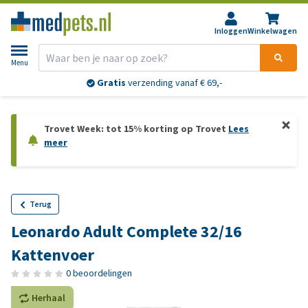
Inloggen
Winkelwagen
Menu
Gratis
verzending vanaf € 69,-
Trovet Week: tot 15% korting op Trovet
Lees
meer
Terug
Leonardo Adult Complete 32/16
Kattenvoer
0 beoordelingen
Herhaal