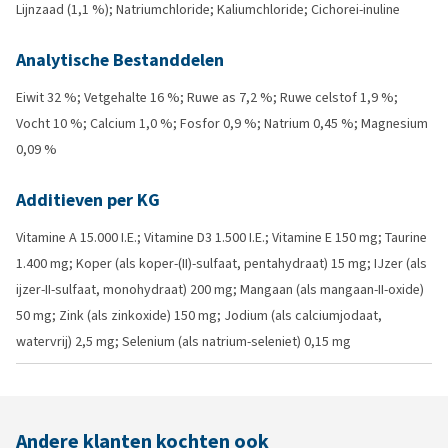
Lijnzaad (1,1 %); Natriumchloride; Kaliumchloride; Cichorei-inuline
Analytische Bestanddelen
Eiwit 32 %; Vetgehalte 16 %; Ruwe as 7,2 %; Ruwe celstof 1,9 %;
Vocht 10 %; Calcium 1,0 %; Fosfor 0,9 %; Natrium 0,45 %; Magnesium
0,09 %
Additieven per KG
Vitamine A 15.000 I.E.; Vitamine D3 1.500 I.E.; Vitamine E 150 mg; Taurine
1.400 mg; Koper (als koper-(II)-sulfaat, pentahydraat) 15 mg; IJzer (als
ijzer-II-sulfaat, monohydraat) 200 mg; Mangaan (als mangaan-II-oxide)
50 mg; Zink (als zinkoxide) 150 mg; Jodium (als calciumjodaat,
watervrij) 2,5 mg; Selenium (als natrium-seleniet) 0,15 mg
Andere klanten kochten ook