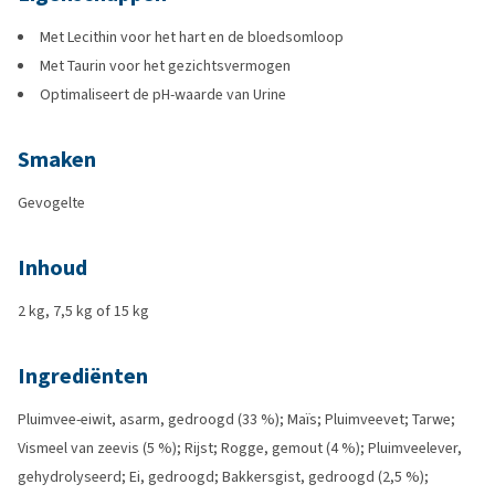
Met Lecithin voor het hart en de bloedsomloop
Met Taurin voor het gezichtsvermogen
Optimaliseert de pH-waarde van Urine
Smaken
Gevogelte
Inhoud
2 kg, 7,5 kg of 15 kg
Ingrediënten
Pluimvee-eiwit, asarm, gedroogd (33 %); Maïs; Pluimveevet; Tarwe;
Vismeel van zeevis (5 %); Rijst; Rogge, gemout (4 %); Pluimveelever,
gehydrolyseerd; Ei, gedroogd; Bakkersgist, gedroogd (2,5 %);