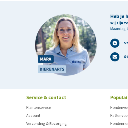
Heb je 
Wij zijn 
Maandag t/
S
St
Service & contact
Populai
Klantenservice
Hondenvo
Account
Kattenvoe
Verzending & Bezorging
Hondenrie