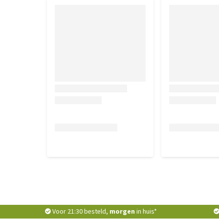
Voor 21:30 besteld,
morgen
in huis*