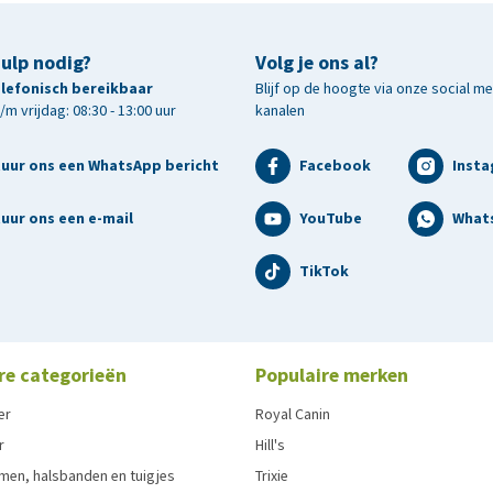
hulp nodig?
Volg je ons al?
telefonisch bereikbaar
Blijf op de hoogte via onze social m
m vrijdag: 08:30 - 13:00 uur
kanalen
tuur ons een WhatsApp bericht
Facebook
Inst
uur ons een e-mail
YouTube
What
TikTok
re categorieën
Populaire merken
er
Royal Canin
r
Hill's
men, halsbanden en tuigjes
Trixie