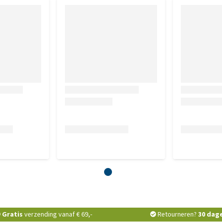
Gratis
verzending vanaf € 69,-
Retourneren?
30 dag