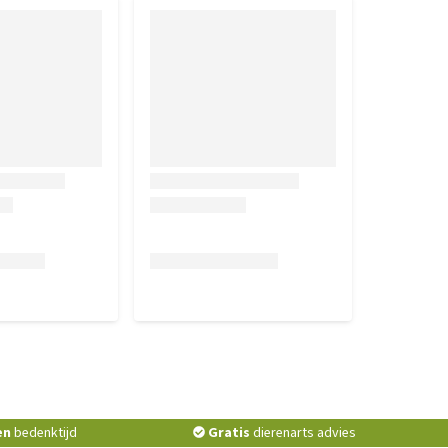
en
bedenktijd
Gratis
dierenarts advies