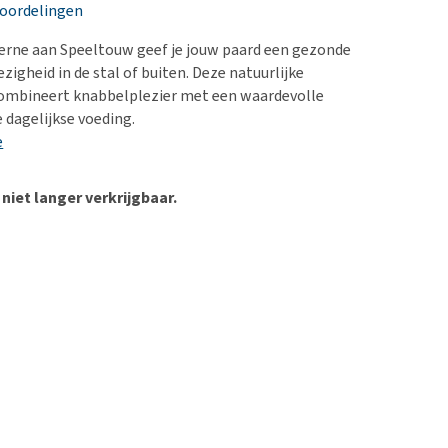
erproblemen
nd te zwaar wordt?
eoordelingen
derdom en dementie
lp! Mijn hond plast in
erne aan Speeltouw geef je jouw paard een gezonde
is. Wat nu?
ergewicht en conditie
zigheid in de stal of buiten. Deze natuurlijke
kijk alles
ombineert knabbelplezier met een waardevolle
ieren, pezen en botten
 dagelijkse voeding.
uchtbaarheid
e
kijk alles
 niet langer verkrijgbaar.