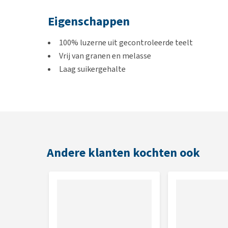
Eigenschappen
100% luzerne uit gecontroleerde teelt
Vrij van granen en melasse
Laag suikergehalte
Langdurig knabbelplezier
Eenvoudig op te hangen
Stofvrij alternatief voor hooinetten
Bevordert speekselproductie
Andere klanten kochten ook
Inhoud
2 x 1 kg
Voedingsadvies
Geef als aanvullende ruwvoersnack naast het dagelij