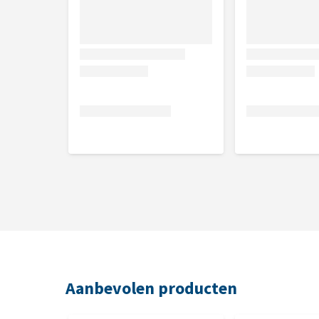
Samenstelling
100% alfalfa, briket.
Analytische bestanddelen
Ruw eiwit: 15,3%, ruwe celstof: 24,8%, vocht: 10%, f
Aanbevolen producten