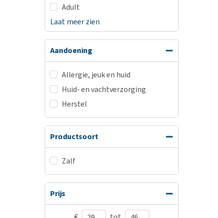
Adult
Laat meer zien
Aandoening
Allergie, jeuk en huid
Huid- en vachtverzorging
Herstel
Productsoort
Zalf
Prijs
€
tot