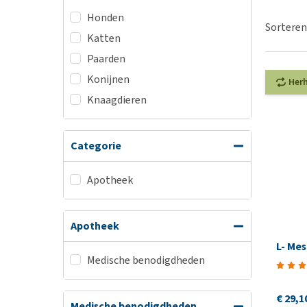
BARF
Hypoallergeen vo
Honden
Puppy apotheek
Sorteren
Biologisch honde
Katten
Vuurwerkangst
Vegan hondenvoe
Paarden
Bekijk alles
Snacks
Konijnen
Her
Bekijk alles
Knaagdieren
Categorie
Apotheek
Apotheek
L- Me
Medische benodigdheden
€ 29,1
Medische benodigdheden