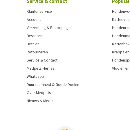
Service & contact
Populai
Klantenservice
Hondenvo
Account
Kattenvoe
Verzending & Bezorging
Hondenrie
Bestellen
Hondenman
Betalen
Kattenbak
Retourneren
Krabpalen,
Service & Contact
Hondensp
Medpets Herhaal
Vlooien en
Whatsapp
Duurzaamheid & Goede Doelen
Over Medpets
Nieuws & Media