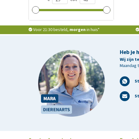
Voor 21:30 besteld,
morgen
in huis*
Heb je 
Wij zijn 
Maandag t/
S
St