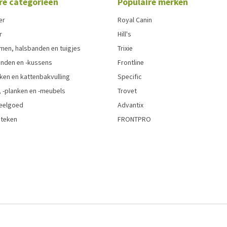
re categorieën
Populaire merken
er
Royal Canin
r
Hill's
men, halsbanden en tuigjes
Trixie
den en -kussens
Frontline
ken en kattenbakvulling
Specific
 -planken en -meubels
Trovet
eelgoed
Advantix
 teken
FRONTPRO