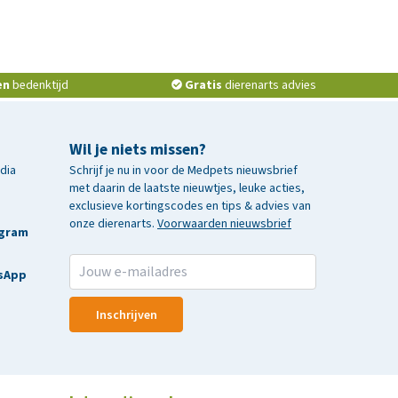
en
bedenktijd
Gratis
dierenarts advies
Wil je niets missen?
edia
Schrijf je nu in voor de Medpets nieuwsbrief
met daarin de laatste nieuwtjes, leuke acties,
exclusieve kortingscodes en tips & advies van
onze dierenarts.
Voorwaarden nieuwsbrief
agram
sApp
Inschrijven