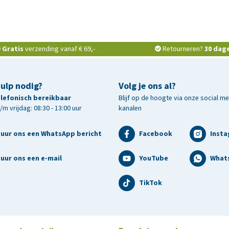
Gratis
verzending vanaf € 69,-
Retourneren?
30 dag
hulp nodig?
Volg je ons al?
telefonisch bereikbaar
Blijf op de hoogte via onze social m
m vrijdag: 08:30 - 13:00 uur
kanalen
tuur ons een WhatsApp bericht
Facebook
Inst
uur ons een e-mail
YouTube
What
TikTok