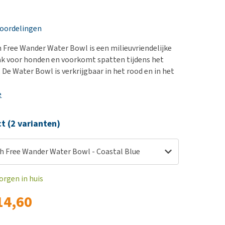
erproblemen
nd te zwaar wordt?
derdom en dementie
lp! Mijn hond plast in
eoordelingen
is. Wat nu?
ergewicht en conditie
kijk alles
 Free Wander Water Bowl is een milieuvriendelijke
ieren, pezen en botten
ak voor honden en voorkomt spatten tijdens het
uchtbaarheid
 De Water Bowl is verkrijgbaar in het rood en in het
kijk alles
e
ct (2 varianten)
sh Free Wander Water Bowl - Coastal Blue
orgen in huis
14,60