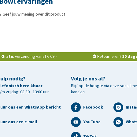
 Bowl ervaringen
? Geef jouw mening over dit product
Gratis
verzending vanaf € 69,-
Retourneren?
30 dag
hulp nodig?
Volg je ons al?
telefonisch bereikbaar
Blijf op de hoogte via onze social m
m vrijdag: 08:30 - 13:00 uur
kanalen
tuur ons een WhatsApp bericht
Facebook
Inst
uur ons een e-mail
YouTube
What
TikTok