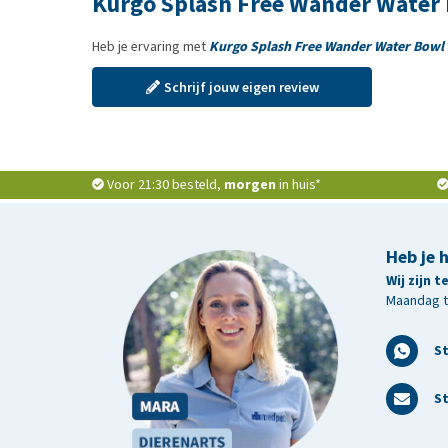
Kurgo Splash Free Wander Water
Heb je ervaring met
Kurgo Splash Free Wander Water Bowl
Schrijf jouw eigen review
Voor 21:30 besteld,
morgen
in huis*
Heb je 
Wij zijn 
Maandag t/
S
St