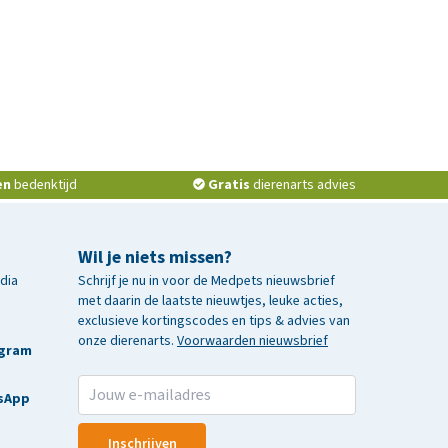
en
bedenktijd
Gratis
dierenarts advies
Wil je niets missen?
edia
Schrijf je nu in voor de Medpets nieuwsbrief
met daarin de laatste nieuwtjes, leuke acties,
exclusieve kortingscodes en tips & advies van
onze dierenarts.
Voorwaarden nieuwsbrief
agram
sApp
Inschrijven