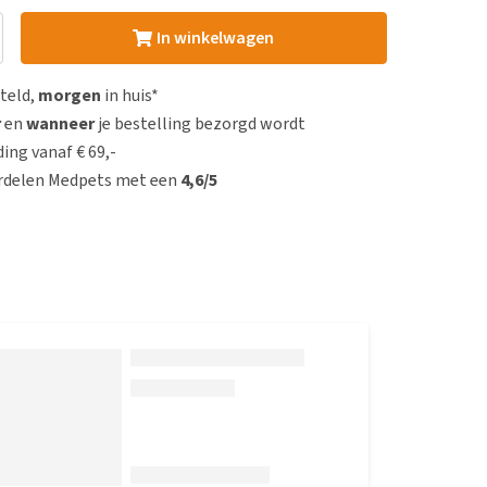
In winkelwagen
steld,
morgen
in huis*
r
en
wanneer
je bestelling bezorgd wordt
ing vanaf € 69,-
rdelen Medpets met een
4,6/5