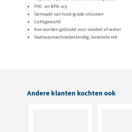
PVC- en BPA-vrij
Gemaakt van food-grade siliconen
Lichtgewicht
Kan worden gebruikt voor voedsel of water
Vaatwasmachinebestendig, bovenste rek
Kleur
Rood of blauw
Inhoud
Andere klanten kochten ook
750 ml